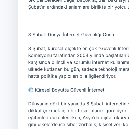
tek pencereden değil, birçok açıdan bakmayı 
Şubat’ın ardındaki anlamlara birlikte bir yolcu
—
8 Şubat: Dünya İnternet Güvenliği Günü
8 Şubat, küresel ölçekte en çok “Güvenli İntern
Komisyonu tarafından 2004 yılında başlatılan b
karşısında bilinçli ve sorumlu internet kullanım
ülkede kutlanan bu gün, sadece teknoloji merakl
hatta politika yapıcıları bile ilgilendiriyor.
Küresel Boyutta Güvenli İnternet
Dünyanın dört bir yanında 8 Şubat, internetin s
dikkat çekmek için bir fırsat olarak görülüyor.
eğitimleri düzenlenirken, Asya’da dijital okur
gibi ülkelerde ise siber zorbalık, kişisel veri 