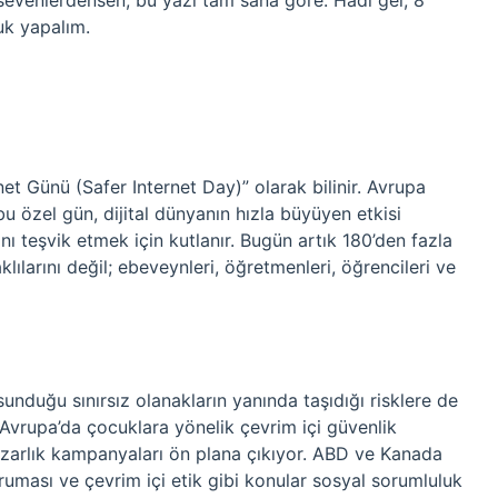
sevenlerdensen, bu yazı tam sana göre. Hadi gel, 8
luk yapalım.
et Günü (Safer Internet Day)” olarak bilinir. Avrupa
u özel gün, dijital dünyanın hızla büyüyen etkisi
ını teşvik etmek için kutlanır. Bugün artık 180’den fazla
ılarını değil; ebeveynleri, öğretmenleri, öğrencileri ve
unduğu sınırsız olanakların yanında taşıdığı risklere de
 Avrupa’da çocuklara yönelik çevrim içi güvenlik
yazarlık kampanyaları ön plana çıkıyor. ABD ve Kanada
koruması ve çevrim içi etik gibi konular sosyal sorumluluk