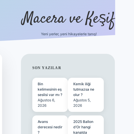
Macera ve Keşif
Yeni yerler, yeni hikayelerle tanış!
hiltonbet 
SIDEBAR
SON YAZILAR
Bin
Kemik iliği
kelimesinin eş
tutmazsa ne
seslisi var mı ?
olur ?
Ağustos 6,
Ağustos 5,
2026
2026
Avans
2025 Ballon
derecesi nedir
d’Or hangi
?
kanalda