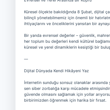
Evrensel ve Yerel Arasında Bir Köprü
Küresel ölçekte bakıldığında 8 Şubat, dijital ça
bilinçli yönetebilmemiz için önemli bir hatırl
ihtiyaçlarını ve önceliklerini yansıtan bir ayna
Bir yanda evrensel değerler – güvenlik, mahrem
her toplum bu değerleri kendi kültürel bağlamı
küresel ve yerel dinamiklerin kesiştiği bir bu
—
Dijital Dünyada Kendi Hikâyeni Yaz
İnternetin sunduğu sonsuz olanaklar arasında yo
sen siber zorbalığa karşı mücadele etmişsindir
güvende olmasını sağlamak için yollar arıyors
birbirimizden öğrenmek için harika bir fırsat.