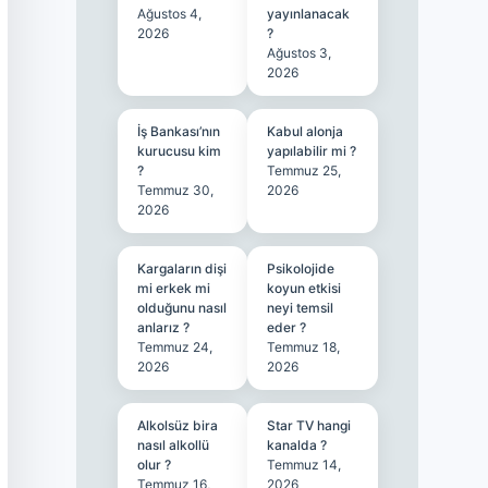
Ağustos 4,
yayınlanacak
2026
?
Ağustos 3,
2026
İş Bankası’nın
Kabul alonja
kurucusu kim
yapılabilir mi ?
?
Temmuz 25,
Temmuz 30,
2026
2026
Kargaların dişi
Psikolojide
mi erkek mi
koyun etkisi
olduğunu nasıl
neyi temsil
anlarız ?
eder ?
Temmuz 24,
Temmuz 18,
2026
2026
Alkolsüz bira
Star TV hangi
nasıl alkollü
kanalda ?
olur ?
Temmuz 14,
Temmuz 16,
2026