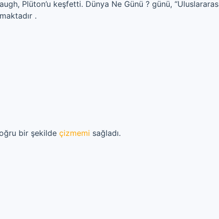
ugh, Plüton’u keşfetti. Dünya Ne Günü ? günü, “Uluslararas
maktadır .
ğru bir şekilde
çizmemi
sağladı.