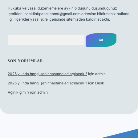
Hukuka ve yasal düzenlemelere aykırı olduğunu düşündüğünüz
içerikleri,
backlinkpanelicomtr@gmail.com
adresine bildirmeniz halinde,
ilgili içerikler yasal süre içerisinde sitemizden kaldırılacaktır.
Arama
SON YORUMLAR
2025 yılında hangi şehir hastaneleri açılacak ?
için
admin
2025 yılında hangi şehir hastaneleri açılacak ?
için
Dusk
Ağırlık g mi ?
için
admin
giriş
tulipbet giriş