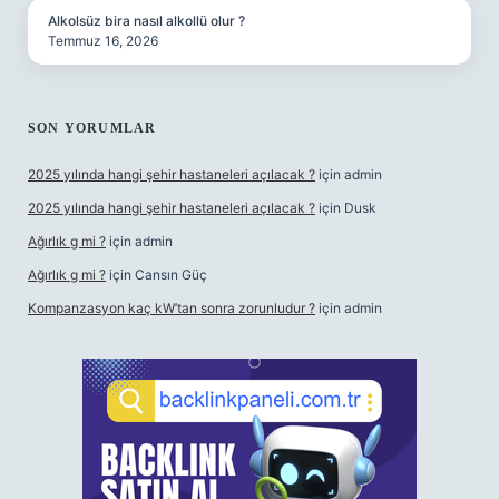
Alkolsüz bira nasıl alkollü olur ?
Temmuz 16, 2026
SON YORUMLAR
2025 yılında hangi şehir hastaneleri açılacak ?
için
admin
2025 yılında hangi şehir hastaneleri açılacak ?
için
Dusk
Ağırlık g mi ?
için
admin
Ağırlık g mi ?
için
Cansın Güç
Kompanzasyon kaç kW’tan sonra zorunludur ?
için
admin