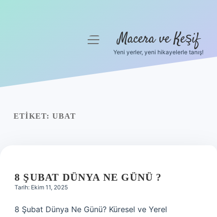
Macera ve Keşif
menüyü
aç
Yeni yerler, yeni hikayelerle tanış!
Anasayfa
Gizlilik Politikası
Yasal Uyarı
ETIKET:
UBAT
Hakkımızda
8 ŞUBAT DÜNYA NE GÜNÜ ?
Tarih: Ekim 11, 2025
8 Şubat Dünya Ne Günü? Küresel ve Yerel