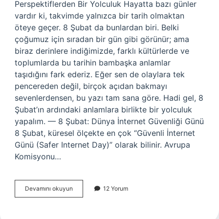
Perspektiflerden Bir Yolculuk Hayatta bazı günler
vardır ki, takvimde yalnızca bir tarih olmaktan
öteye geçer. 8 Şubat da bunlardan biri. Belki
çoğumuz için sıradan bir gün gibi görünür; ama
biraz derinlere indiğimizde, farklı kültürlerde ve
toplumlarda bu tarihin bambaşka anlamlar
taşıdığını fark ederiz. Eğer sen de olaylara tek
pencereden değil, birçok açıdan bakmayı
sevenlerdensen, bu yazı tam sana göre. Hadi gel, 8
Şubat’ın ardındaki anlamlara birlikte bir yolculuk
yapalım. — 8 Şubat: Dünya İnternet Güvenliği Günü
8 Şubat, küresel ölçekte en çok “Güvenli İnternet
Günü (Safer Internet Day)” olarak bilinir. Avrupa
Komisyonu…
8
Devamını okuyun
12 Yorum
Şubat
Dünya
Ne