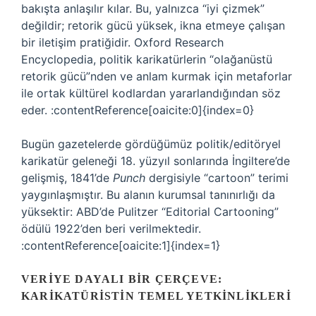
bakışta anlaşılır kılar. Bu, yalnızca “iyi çizmek”
değildir; retorik gücü yüksek, ikna etmeye çalışan
bir iletişim pratiğidir. Oxford Research
Encyclopedia, politik karikatürlerin “olağanüstü
retorik gücü”nden ve anlam kurmak için metaforlar
ile ortak kültürel kodlardan yararlandığından söz
eder. :contentReference[oaicite:0]{index=0}
Bugün gazetelerde gördüğümüz politik/editöryel
karikatür geleneği 18. yüzyıl sonlarında İngiltere’de
gelişmiş, 1841’de
Punch
dergisiyle “cartoon” terimi
yaygınlaşmıştır. Bu alanın kurumsal tanınırlığı da
yüksektir: ABD’de Pulitzer “Editorial Cartooning”
ödülü 1922’den beri verilmektedir.
:contentReference[oaicite:1]{index=1}
VERIYE DAYALI BIR ÇERÇEVE:
KARIKATÜRISTIN TEMEL YETKINLIKLERI