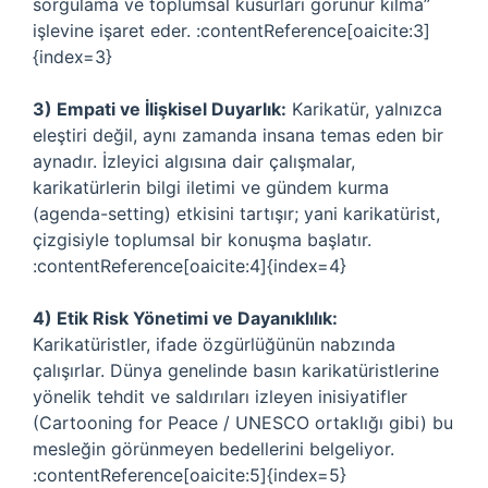
sorgulama ve toplumsal kusurları görünür kılma”
işlevine işaret eder. :contentReference[oaicite:3]
{index=3}
3) Empati ve İlişkisel Duyarlık:
Karikatür, yalnızca
eleştiri değil, aynı zamanda insana temas eden bir
aynadır. İzleyici algısına dair çalışmalar,
karikatürlerin bilgi iletimi ve gündem kurma
(agenda-setting) etkisini tartışır; yani karikatürist,
çizgisiyle toplumsal bir konuşma başlatır.
:contentReference[oaicite:4]{index=4}
4) Etik Risk Yönetimi ve Dayanıklılık:
Karikatüristler, ifade özgürlüğünün nabzında
çalışırlar. Dünya genelinde basın karikatüristlerine
yönelik tehdit ve saldırıları izleyen inisiyatifler
(Cartooning for Peace / UNESCO ortaklığı gibi) bu
mesleğin görünmeyen bedellerini belgeliyor.
:contentReference[oaicite:5]{index=5}