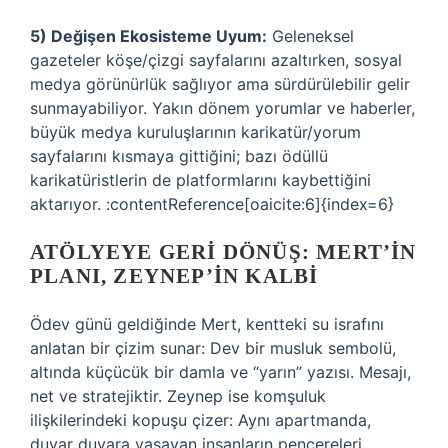
5) Değişen Ekosisteme Uyum:
Geleneksel
gazeteler köşe/çizgi sayfalarını azaltırken, sosyal
medya görünürlük sağlıyor ama sürdürülebilir gelir
sunmayabiliyor. Yakın dönem yorumlar ve haberler,
büyük medya kuruluşlarının karikatür/yorum
sayfalarını kısmaya gittiğini; bazı ödüllü
karikatüristlerin de platformlarını kaybettiğini
aktarıyor. :contentReference[oaicite:6]{index=6}
ATÖLYEYE GERI DÖNÜŞ: MERT’IN
PLANI, ZEYNEP’IN KALBI
Ödev günü geldiğinde Mert, kentteki su israfını
anlatan bir çizim sunar: Dev bir musluk sembolü,
altında küçücük bir damla ve “yarın” yazısı. Mesajı,
net ve stratejiktir. Zeynep ise komşuluk
ilişkilerindeki kopuşu çizer: Aynı apartmanda,
duvar duvara yaşayan insanların pencereleri