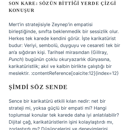
SON KARE: SÖZÜN BITTIĞI YERDE ÇIZGI
KONUŞUR
Mert’in stratejisiyle Zeynep’in empatisi
birleştiğinde, sınıfta beklenmedik bir sessizlik olur.
Herkes tek karede kendini görür. İşte karikatürist
budur: Veriyi, sembolü, duyguyu ve cesareti tek bir
an’a sığdıran kişi. Tarihsel mirasından (Gillray,
Punch
) bugünün çoklu okuryazarlık dünyasına,
karikatüristlik; akıl ve kalbin birlikte çalıştığı bir
meslektir. :contentReference[oaicite:12]{index=12}
ŞIMDI SÖZ SENDE
Sence bir karikatürü etkili kılan nedir: net bir
strateji mi, yoksa güçlü bir empati mi? Hangi
toplumsal konular tek karede daha iyi anlatılabilir?
Dijital çağ, karikatüristlerin işini kolaylaştırdı mı,
zorlaştırdı mı? Düşüncelerini ve deneyimlerini