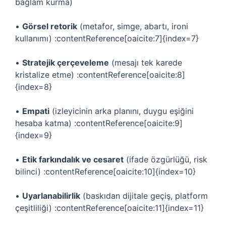
bağlam kurma)
•
Görsel retorik
(metafor, simge, abartı, ironi
kullanımı) :contentReference[oaicite:7]{index=7}
•
Stratejik çerçeveleme
(mesajı tek karede
kristalize etme) :contentReference[oaicite:8]
{index=8}
•
Empati
(izleyicinin arka planını, duygu eşiğini
hesaba katma) :contentReference[oaicite:9]
{index=9}
•
Etik farkındalık ve cesaret
(ifade özgürlüğü, risk
bilinci) :contentReference[oaicite:10]{index=10}
•
Uyarlanabilirlik
(baskıdan dijitale geçiş, platform
çeşitliliği) :contentReference[oaicite:11]{index=11}