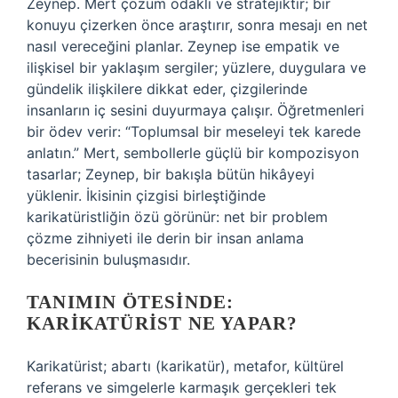
Zeynep. Mert çözüm odaklı ve stratejiktir; bir
konuyu çizerken önce araştırır, sonra mesajı en net
nasıl vereceğini planlar. Zeynep ise empatik ve
ilişkisel bir yaklaşım sergiler; yüzlere, duygulara ve
gündelik ilişkilere dikkat eder, çizgilerinde
insanların iç sesini duyurmaya çalışır. Öğretmenleri
bir ödev verir: “Toplumsal bir meseleyi tek karede
anlatın.” Mert, sembollerle güçlü bir kompozisyon
tasarlar; Zeynep, bir bakışla bütün hikâyeyi
yüklenir. İkisinin çizgisi birleştiğinde
karikatüristliğin özü görünür: net bir problem
çözme zihniyeti ile derin bir insan anlama
becerisinin buluşmasıdır.
TANIMIN ÖTESINDE:
KARIKATÜRIST NE YAPAR?
Karikatürist; abartı (karikatür), metafor, kültürel
referans ve simgelerle karmaşık gerçekleri tek