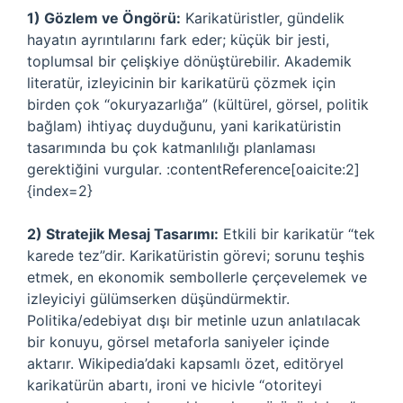
1) Gözlem ve Öngörü:
Karikatüristler, gündelik
hayatın ayrıntılarını fark eder; küçük bir jesti,
toplumsal bir çelişkiye dönüştürebilir. Akademik
literatür, izleyicinin bir karikatürü çözmek için
birden çok “okuryazarlığa” (kültürel, görsel, politik
bağlam) ihtiyaç duyduğunu, yani karikatüristin
tasarımında bu çok katmanlılığı planlaması
gerektiğini vurgular. :contentReference[oaicite:2]
{index=2}
2) Stratejik Mesaj Tasarımı:
Etkili bir karikatür “tek
karede tez”dir. Karikatüristin görevi; sorunu teşhis
etmek, en ekonomik sembollerle çerçevelemek ve
izleyiciyi gülümserken düşündürmektir.
Politika/edebiyat dışı bir metinle uzun anlatılacak
bir konuyu, görsel metaforla saniyeler içinde
aktarır. Wikipedia’daki kapsamlı özet, editöryel
karikatürün abartı, ironi ve hicivle “otoriteyi