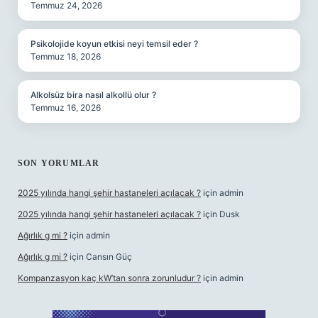
Temmuz 24, 2026
Psikolojide koyun etkisi neyi temsil eder ?
Temmuz 18, 2026
Alkolsüz bira nasıl alkollü olur ?
Temmuz 16, 2026
SON YORUMLAR
2025 yılında hangi şehir hastaneleri açılacak ?
için
admin
2025 yılında hangi şehir hastaneleri açılacak ?
için
Dusk
Ağırlık g mi ?
için
admin
Ağırlık g mi ?
için
Cansın Güç
Kompanzasyon kaç kW’tan sonra zorunludur ?
için
admin