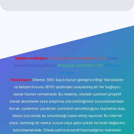
ltonbet yeni giriş
tulipbet giriş
Reklam ve İletişim:
E-mail:
backlinkpaneli@gmail.com
Teams:
forumhizmeti@gmail.com
Whatsapp: 0262 606 0 726
Telegram:
@karabul
Yasal Uyarı:
Sitemiz, 5651 Sayılı Kanun gereğince Bilgi Teknolojileri
ve İletişim Kurumu (BTK) tarafından onaylanmış bir Yer Sağlayıcı
olarak hizmet vermektedir. Bu nedenle, sitedeki içerikleri proaktif
olarak denetleme veya araştırma yükümlülüğümüz bulunmamaktadır.
Ancak, üyelerimiz yazdıkları içeriklerin sorumluluğunu taşımakta olup,
siteye üye olarak bu sorumluluğu kabul etmiş sayılırlar. Bu internet
sitesi, herhangi bir marka, kurum veya şahıs şirketi ile hiçbir bağlantısı
bulunmamaktadır. Sitede yalnızca kendi hazırladığımız makaleler