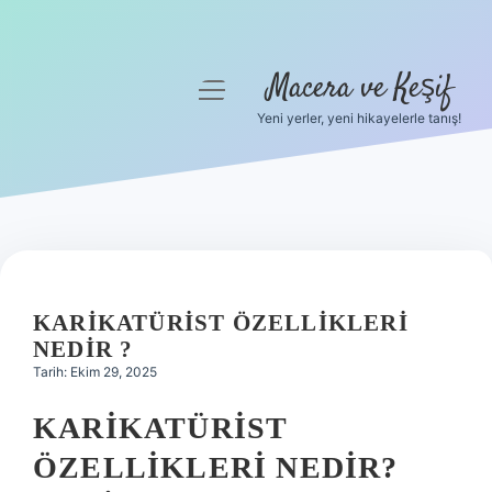
Macera ve Keşif
menüyü
aç
Yeni yerler, yeni hikayelerle tanış!
Anasayfa
Gizlilik Politikası
Yasal Uyarı
Hakkımızda
KARIKATÜRIST ÖZELLIKLERI
NEDIR ?
Tarih: Ekim 29, 2025
KARIKATÜRIST
ÖZELLIKLERI NEDIR?