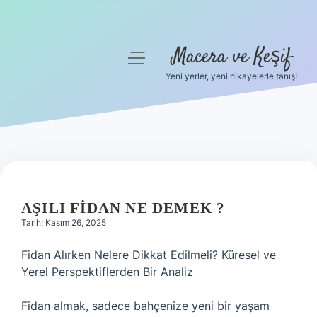
Macera ve Keşif
menüyü
aç
Yeni yerler, yeni hikayelerle tanış!
Anasayfa
Gizlilik Politikası
Yasal Uyarı
Hakkımızda
AŞILI FIDAN NE DEMEK ?
Tarih: Kasım 26, 2025
Fidan Alırken Nelere Dikkat Edilmeli? Küresel ve
Yerel Perspektiflerden Bir Analiz
Fidan almak, sadece bahçenize yeni bir yaşam