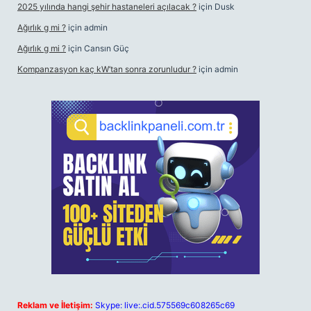
2025 yılında hangi şehir hastaneleri açılacak ?
için
Dusk
Ağırlık g mi ?
için
admin
Ağırlık g mi ?
için
Cansın Güç
Kompanzasyon kaç kW’tan sonra zorunludur ?
için
admin
Reklam ve İletişim:
Skype: live:.cid.575569c608265c69