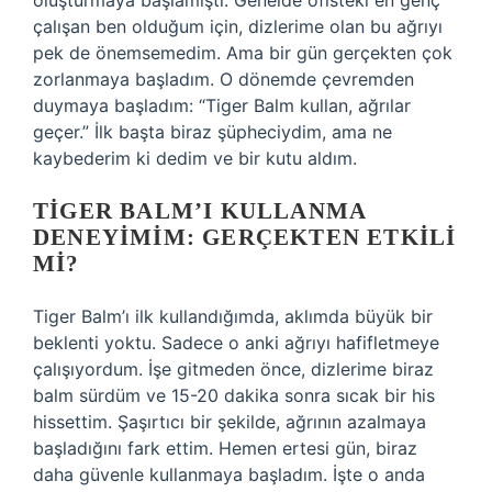
oluşturmaya başlamıştı. Genelde ofisteki en genç
çalışan ben olduğum için, dizlerime olan bu ağrıyı
pek de önemsemedim. Ama bir gün gerçekten çok
zorlanmaya başladım. O dönemde çevremden
duymaya başladım: “Tiger Balm kullan, ağrılar
geçer.” İlk başta biraz şüpheciydim, ama ne
kaybederim ki dedim ve bir kutu aldım.
TIGER BALM’I KULLANMA
DENEYIMIM: GERÇEKTEN ETKILI
MI?
Tiger Balm’ı ilk kullandığımda, aklımda büyük bir
beklenti yoktu. Sadece o anki ağrıyı hafifletmeye
çalışıyordum. İşe gitmeden önce, dizlerime biraz
balm sürdüm ve 15-20 dakika sonra sıcak bir his
hissettim. Şaşırtıcı bir şekilde, ağrının azalmaya
başladığını fark ettim. Hemen ertesi gün, biraz
daha güvenle kullanmaya başladım. İşte o anda