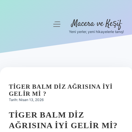
Macera ve Keşif
menüyü
aç
Yeni yerler, yeni hikayelerle tanış!
Anasayfa
Gizlilik Politikası
Yasal Uyarı
Hakkımızda
TIGER BALM DIZ AĞRISINA IYI
GELIR MI ?
Tarih: Nisan 13, 2026
TIGER BALM DIZ
AĞRISINA İYI GELIR MI?