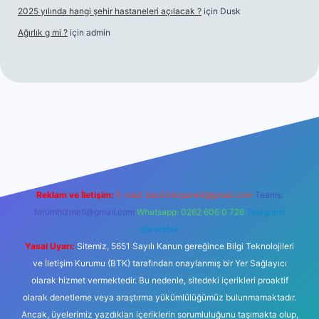
2025 yılında hangi şehir hastaneleri açılacak ?
için
Dusk
Ağırlık g mi ?
için
admin
ş
tulipbet giriş
Reklam ve İletişim:
E-mail:
backlinkpaneli@gmail.com
Teams:
forumhizmeti@gmail.com
Whatsapp: 0262 606 0 726
Telegram:
@karabul
Yasal Uyarı:
Sitemiz, 5651 Sayılı Kanun gereğince Bilgi Teknolojileri
ve İletişim Kurumu (BTK) tarafından onaylanmış bir Yer Sağlayıcı
olarak hizmet vermektedir. Bu nedenle, sitedeki içerikleri proaktif
olarak denetleme veya araştırma yükümlülüğümüz bulunmamaktadır.
Ancak, üyelerimiz yazdıkları içeriklerin sorumluluğunu taşımakta olup,