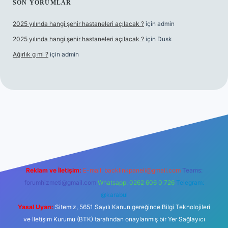
SON YORUMLAR
2025 yılında hangi şehir hastaneleri açılacak ?
için
admin
2025 yılında hangi şehir hastaneleri açılacak ?
için
Dusk
Ağırlık g mi ?
için
admin
ş
Reklam ve İletişim:
E-mail:
backlinkpaneli@gmail.com
Teams:
forumhizmeti@gmail.com
Whatsapp: 0262 606 0 726
Telegram:
@karabul
Yasal Uyarı:
Sitemiz, 5651 Sayılı Kanun gereğince Bilgi Teknolojileri
ve İletişim Kurumu (BTK) tarafından onaylanmış bir Yer Sağlayıcı