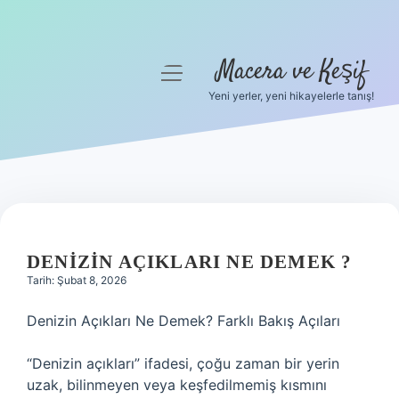
Macera ve Keşif
menüyü
aç
Yeni yerler, yeni hikayelerle tanış!
Anasayfa
Gizlilik Politikası
Yasal Uyarı
Hakkımızda
DENIZIN AÇIKLARI NE DEMEK ?
Tarih: Şubat 8, 2026
Denizin Açıkları Ne Demek? Farklı Bakış Açıları
“Denizin açıkları” ifadesi, çoğu zaman bir yerin
uzak, bilinmeyen veya keşfedilmemiş kısmını