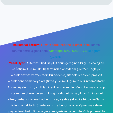
et giriş
Reklam ve İletişim:
E-mail:
backlinkpaneli@gmail.com
Teams:
forumhizmeti@gmail.com
Whatsapp: 0262 606 0 726
Telegram:
@karabul
Yasal Uyarı:
Sitemiz, 5651 Sayılı Kanun gereğince Bilgi Teknolojileri
ve İletişim Kurumu (BTK) tarafından onaylanmış bir Yer Sağlayıcı
olarak hizmet vermektedir. Bu nedenle, sitedeki içerikleri proaktif
olarak denetleme veya araştırma yükümlülüğümüz bulunmamaktadır.
Ancak, üyelerimiz yazdıkları içeriklerin sorumluluğunu taşımakta olup,
siteye üye olarak bu sorumluluğu kabul etmiş sayılırlar. Bu internet
sitesi, herhangi bir marka, kurum veya şahıs şirketi ile hiçbir bağlantısı
bulunmamaktadır. Sitede yalnızca kendi hazırladığımız makaleler
paylaşılmaktadır. Burada yer alan içerikler haber niteliği taşımamakta