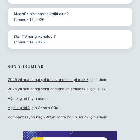
Alkolsüz bira nasıl alkollü olur ?
Temmuz 16, 2026
Star TV hangi kanalda ?
Temmuz 14, 2026
SON YORUMLAR
2025 yılında hangi şehir hastaneleri açılacak ?
için
admin
2025 yılında hangi şehir hastaneleri açılacak ?
için
Dusk
Ağırlık g mi ?
için
admin
Ağırlık g mi ?
için
Cansın Güç
Kompanzasyon kaç kW’tan sonra zorunludur ?
için
admin