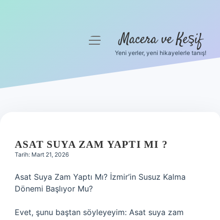
Macera ve Keşif
menüyü
aç
Yeni yerler, yeni hikayelerle tanış!
Anasayfa
Gizlilik Politikası
Yasal Uyarı
Hakkımızda
ASAT SUYA ZAM YAPTI MI ?
Tarih: Mart 21, 2026
Asat Suya Zam Yaptı Mı? İzmir’in Susuz Kalma
Dönemi Başlıyor Mu?
Evet, şunu baştan söyleyeyim: Asat suya zam