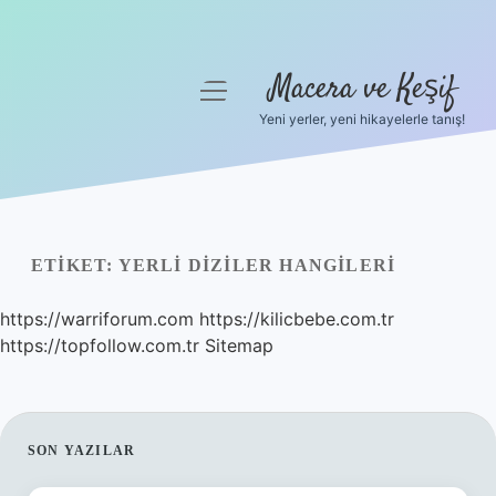
Macera ve Keşif
menüyü
aç
Yeni yerler, yeni hikayelerle tanış!
Anasayfa
Gizlilik Politikası
Yasal Uyarı
ETIKET:
YERLI DIZILER HANGILERI
Hakkımızda
https://warriforum.com
https://kilicbebe.com.tr
https://topfollow.com.tr
Sitemap
SIDEBAR
SON YAZILAR