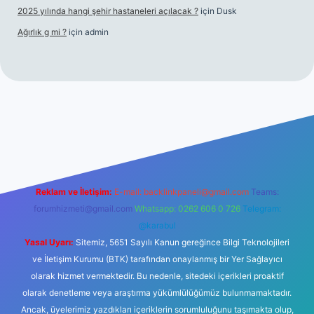
2025 yılında hangi şehir hastaneleri açılacak ?
için
Dusk
Ağırlık g mi ?
için
admin
 giriş
Reklam ve İletişim:
E-mail:
backlinkpaneli@gmail.com
Teams:
forumhizmeti@gmail.com
Whatsapp: 0262 606 0 726
Telegram:
@karabul
Yasal Uyarı:
Sitemiz, 5651 Sayılı Kanun gereğince Bilgi Teknolojileri
ve İletişim Kurumu (BTK) tarafından onaylanmış bir Yer Sağlayıcı
olarak hizmet vermektedir. Bu nedenle, sitedeki içerikleri proaktif
olarak denetleme veya araştırma yükümlülüğümüz bulunmamaktadır.
Ancak, üyelerimiz yazdıkları içeriklerin sorumluluğunu taşımakta olup,