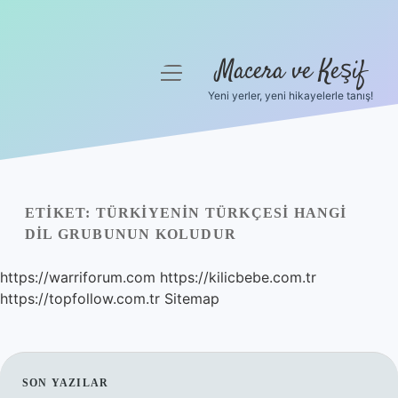
Macera ve Keşif
menüyü
aç
Yeni yerler, yeni hikayelerle tanış!
Anasayfa
Gizlilik Politikası
Yasal Uyarı
ETIKET:
TÜRKIYENIN TÜRKÇESI HANGI
DIL GRUBUNUN KOLUDUR
Hakkımızda
https://warriforum.com
https://kilicbebe.com.tr
https://topfollow.com.tr
Sitemap
SIDEBAR
SON YAZILAR