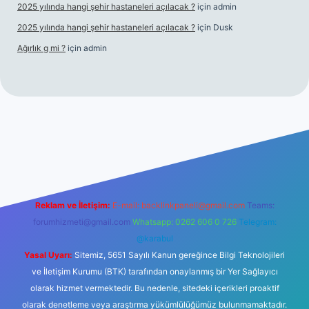
2025 yılında hangi şehir hastaneleri açılacak ?
için
admin
2025 yılında hangi şehir hastaneleri açılacak ?
için
Dusk
Ağırlık g mi ?
için
admin
 giriş
tulipbet giriş
Reklam ve İletişim:
E-mail:
backlinkpaneli@gmail.com
Teams:
forumhizmeti@gmail.com
Whatsapp: 0262 606 0 726
Telegram:
@karabul
Yasal Uyarı:
Sitemiz, 5651 Sayılı Kanun gereğince Bilgi Teknolojileri
ve İletişim Kurumu (BTK) tarafından onaylanmış bir Yer Sağlayıcı
olarak hizmet vermektedir. Bu nedenle, sitedeki içerikleri proaktif
olarak denetleme veya araştırma yükümlülüğümüz bulunmamaktadır.