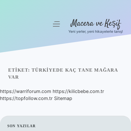
Macera ve Keşif
menüyü
aç
Yeni yerler, yeni hikayelerle tanış!
Anasayfa
Gizlilik Politikası
Yasal Uyarı
ETIKET:
TÜRKIYEDE KAÇ TANE MAĞARA
VAR
Hakkımızda
https://warriforum.com
https://kilicbebe.com.tr
https://topfollow.com.tr
Sitemap
SIDEBAR
SON YAZILAR