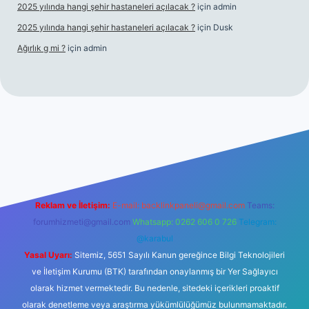
2025 yılında hangi şehir hastaneleri açılacak ?
için
admin
2025 yılında hangi şehir hastaneleri açılacak ?
için
Dusk
Ağırlık g mi ?
için
admin
 giriş
tulipbet giriş
Reklam ve İletişim:
E-mail:
backlinkpaneli@gmail.com
Teams:
forumhizmeti@gmail.com
Whatsapp: 0262 606 0 726
Telegram:
@karabul
Yasal Uyarı:
Sitemiz, 5651 Sayılı Kanun gereğince Bilgi Teknolojileri
ve İletişim Kurumu (BTK) tarafından onaylanmış bir Yer Sağlayıcı
olarak hizmet vermektedir. Bu nedenle, sitedeki içerikleri proaktif
olarak denetleme veya araştırma yükümlülüğümüz bulunmamaktadır.