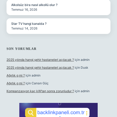
Alkolsüz bira nasıl alkollü olur ?
Temmuz 16, 2026
Star TV hangi kanalda ?
Temmuz 14, 2026
SON YORUMLAR
2025 yılında hangi şehir hastaneleri açılacak ?
için
admin
2025 yılında hangi şehir hastaneleri açılacak ?
için
Dusk
Ağırlık g mi ?
için
admin
Ağırlık g mi ?
için
Cansın Güç
Kompanzasyon kaç kW’tan sonra zorunludur ?
için
admin