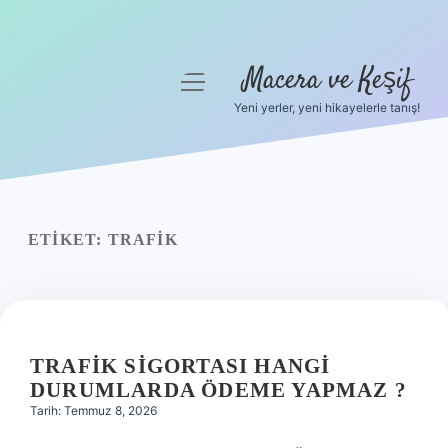
Macera ve Keşif
menüyü
aç
Yeni yerler, yeni hikayelerle tanış!
Anasayfa
Gizlilik Politikası
Yasal Uyarı
ETIKET:
TRAFIK
Hakkımızda
TRAFIK SIGORTASI HANGI
DURUMLARDA ÖDEME YAPMAZ ?
Tarih: Temmuz 8, 2026