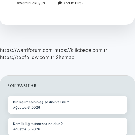
Trafik
Devamını okuyun
Yorum Bırak
sigortası
hangi
durumlarda
ödeme
yapmaz
?
https://warriforum.com
https://kilicbebe.com.tr
https://topfollow.com.tr
Sitemap
SIDEBAR
SON YAZILAR
Bin kelimesinin eş seslisi var mı ?
Ağustos 6, 2026
Kemik iliği tutmazsa ne olur ?
Ağustos 5, 2026