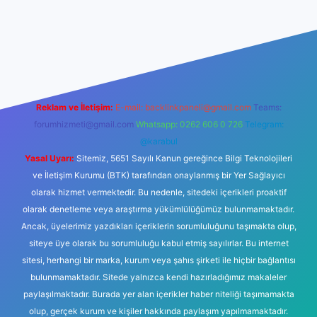
iriş
tulipbet giriş
Reklam ve İletişim:
E-mail:
backlinkpaneli@gmail.com
Teams:
forumhizmeti@gmail.com
Whatsapp: 0262 606 0 726
Telegram:
@karabul
Yasal Uyarı:
Sitemiz, 5651 Sayılı Kanun gereğince Bilgi Teknolojileri
ve İletişim Kurumu (BTK) tarafından onaylanmış bir Yer Sağlayıcı
olarak hizmet vermektedir. Bu nedenle, sitedeki içerikleri proaktif
olarak denetleme veya araştırma yükümlülüğümüz bulunmamaktadır.
Ancak, üyelerimiz yazdıkları içeriklerin sorumluluğunu taşımakta olup,
siteye üye olarak bu sorumluluğu kabul etmiş sayılırlar. Bu internet
sitesi, herhangi bir marka, kurum veya şahıs şirketi ile hiçbir bağlantısı
bulunmamaktadır. Sitede yalnızca kendi hazırladığımız makaleler
paylaşılmaktadır. Burada yer alan içerikler haber niteliği taşımamakta
olup, gerçek kurum ve kişiler hakkında paylaşım yapılmamaktadır.