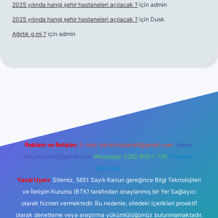
2025 yılında hangi şehir hastaneleri açılacak ?
için
admin
2025 yılında hangi şehir hastaneleri açılacak ?
için
Dusk
Ağırlık g mi ?
için
admin
 giriş
tulipbet giriş
Reklam ve İletişim:
E-mail:
backlinkpaneli@gmail.com
Teams:
forumhizmeti@gmail.com
Whatsapp: 0262 606 0 726
Telegram:
@karabul
Yasal Uyarı:
Sitemiz, 5651 Sayılı Kanun gereğince Bilgi Teknolojileri
ve İletişim Kurumu (BTK) tarafından onaylanmış bir Yer Sağlayıcı
olarak hizmet vermektedir. Bu nedenle, sitedeki içerikleri proaktif
olarak denetleme veya araştırma yükümlülüğümüz bulunmamaktadır.