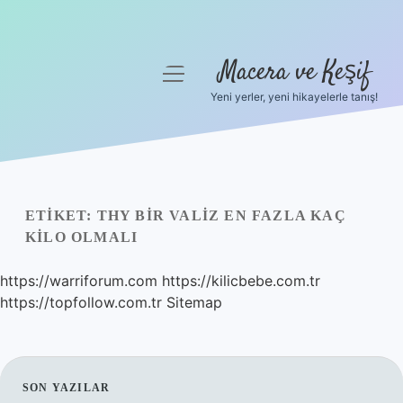
Macera ve Keşif
menüyü
aç
Yeni yerler, yeni hikayelerle tanış!
Anasayfa
Gizlilik Politikası
Yasal Uyarı
ETIKET:
THY BIR VALIZ EN FAZLA KAÇ
KILO OLMALI
Hakkımızda
https://warriforum.com
https://kilicbebe.com.tr
https://topfollow.com.tr
Sitemap
SIDEBAR
SON YAZILAR