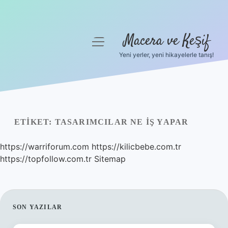
Macera ve Keşif
menüyü
aç
Yeni yerler, yeni hikayelerle tanış!
Anasayfa
Gizlilik Politikası
Yasal Uyarı
ETIKET:
TASARIMCILAR NE IŞ YAPAR
Hakkımızda
https://warriforum.com
https://kilicbebe.com.tr
https://topfollow.com.tr
Sitemap
SIDEBAR
SON YAZILAR