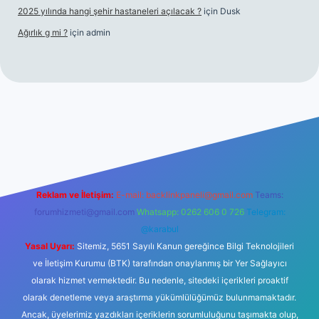
2025 yılında hangi şehir hastaneleri açılacak ?
için
Dusk
Ağırlık g mi ?
için
admin
t giriş
Reklam ve İletişim:
E-mail:
backlinkpaneli@gmail.com
Teams:
forumhizmeti@gmail.com
Whatsapp: 0262 606 0 726
Telegram:
@karabul
Yasal Uyarı:
Sitemiz, 5651 Sayılı Kanun gereğince Bilgi Teknolojileri
ve İletişim Kurumu (BTK) tarafından onaylanmış bir Yer Sağlayıcı
olarak hizmet vermektedir. Bu nedenle, sitedeki içerikleri proaktif
olarak denetleme veya araştırma yükümlülüğümüz bulunmamaktadır.
Ancak, üyelerimiz yazdıkları içeriklerin sorumluluğunu taşımakta olup,