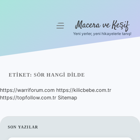
Macera ve Keşif
menüyü
aç
Yeni yerler, yeni hikayelerle tanış!
Anasayfa
Gizlilik Politikası
Yasal Uyarı
ETIKET:
SÖR HANGI DILDE
Hakkımızda
https://warriforum.com
https://kilicbebe.com.tr
https://topfollow.com.tr
Sitemap
SIDEBAR
SON YAZILAR