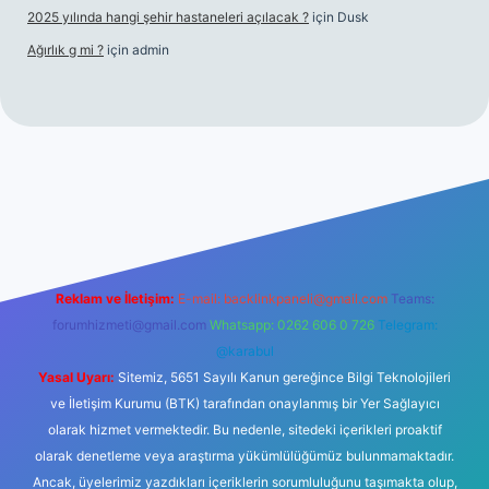
2025 yılında hangi şehir hastaneleri açılacak ?
için
Dusk
Ağırlık g mi ?
için
admin
giriş
Reklam ve İletişim:
E-mail:
backlinkpaneli@gmail.com
Teams:
forumhizmeti@gmail.com
Whatsapp: 0262 606 0 726
Telegram:
@karabul
Yasal Uyarı:
Sitemiz, 5651 Sayılı Kanun gereğince Bilgi Teknolojileri
ve İletişim Kurumu (BTK) tarafından onaylanmış bir Yer Sağlayıcı
olarak hizmet vermektedir. Bu nedenle, sitedeki içerikleri proaktif
olarak denetleme veya araştırma yükümlülüğümüz bulunmamaktadır.
Ancak, üyelerimiz yazdıkları içeriklerin sorumluluğunu taşımakta olup,