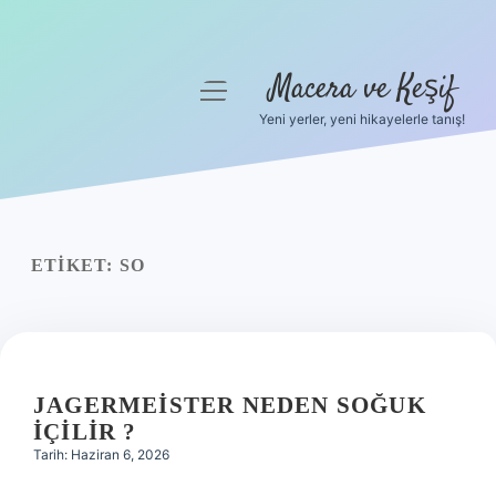
Macera ve Keşif
menüyü
aç
Yeni yerler, yeni hikayelerle tanış!
Anasayfa
Gizlilik Politikası
Yasal Uyarı
ETIKET:
SO
Hakkımızda
JAGERMEISTER NEDEN SOĞUK
IÇILIR ?
Tarih: Haziran 6, 2026