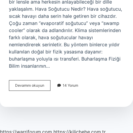
bir lensle ama herkesin anlayabileceği bir dille
yaklaşalım. Hava Soğutucu Nedir? Hava soğutucu,
sıcak havayı daha serin hale getiren bir cihazdır.
Çoğu zaman “evaporatif soğutucu” veya “swamp
cooler” olarak da adlandırılır. Klima sistemlerinden
farklı olarak, hava soğutucular havayı
nemlendirerek serinletir. Bu yöntem binlerce yıldır
kullanılan doğal bir fizik yasasına dayanır:
buharlaşma yoluyla ısı transferi. Buharlaşma Fiziği
Bilim insanlarının…
Hava
Devamını okuyun
14 Yorum
soğutucu
nasıl
çalışır
?
https://warriforum.com
https://kilicbebe.com.tr