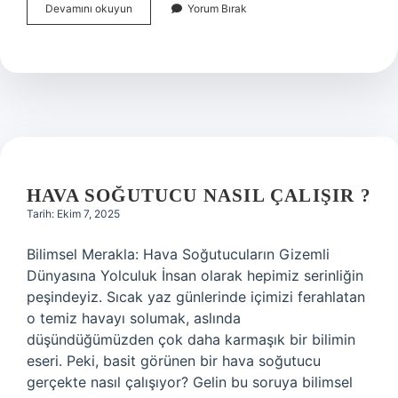
Jagermeister
Devamını okuyun
Yorum Bırak
neden
soğuk
içilir
?
HAVA SOĞUTUCU NASIL ÇALIŞIR ?
Tarih: Ekim 7, 2025
Bilimsel Merakla: Hava Soğutucuların Gizemli
Dünyasına Yolculuk İnsan olarak hepimiz serinliğin
peşindeyiz. Sıcak yaz günlerinde içimizi ferahlatan
o temiz havayı solumak, aslında
düşündüğümüzden çok daha karmaşık bir bilimin
eseri. Peki, basit görünen bir hava soğutucu
gerçekte nasıl çalışıyor? Gelin bu soruya bilimsel