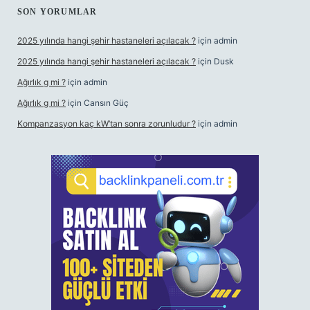
SON YORUMLAR
2025 yılında hangi şehir hastaneleri açılacak ?
için
admin
2025 yılında hangi şehir hastaneleri açılacak ?
için
Dusk
Ağırlık g mi ?
için
admin
Ağırlık g mi ?
için
Cansın Güç
Kompanzasyon kaç kW’tan sonra zorunludur ?
için
admin