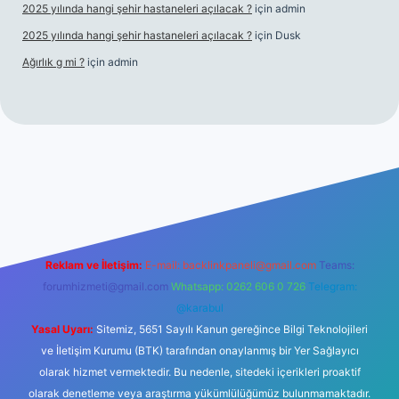
2025 yılında hangi şehir hastaneleri açılacak ?
için
admin
2025 yılında hangi şehir hastaneleri açılacak ?
için
Dusk
Ağırlık g mi ?
için
admin
 giriş
Reklam ve İletişim:
E-mail:
backlinkpaneli@gmail.com
Teams:
forumhizmeti@gmail.com
Whatsapp: 0262 606 0 726
Telegram:
@karabul
Yasal Uyarı:
Sitemiz, 5651 Sayılı Kanun gereğince Bilgi Teknolojileri
ve İletişim Kurumu (BTK) tarafından onaylanmış bir Yer Sağlayıcı
olarak hizmet vermektedir. Bu nedenle, sitedeki içerikleri proaktif
olarak denetleme veya araştırma yükümlülüğümüz bulunmamaktadır.