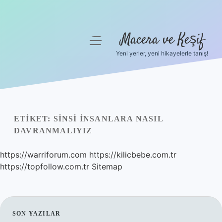
Macera ve Keşif
menüyü
aç
Yeni yerler, yeni hikayelerle tanış!
Anasayfa
Gizlilik Politikası
Yasal Uyarı
ETIKET:
SINSI INSANLARA NASIL
DAVRANMALIYIZ
Hakkımızda
https://warriforum.com
https://kilicbebe.com.tr
https://topfollow.com.tr
Sitemap
SIDEBAR
SON YAZILAR