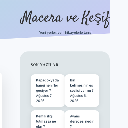
Macera ve Keşif
Yeni yerler, yeni hikayelerle tanış!
hiltonbet yeni giriş
tul
SIDEBAR
SON YAZILAR
Kapadokyada
Bin
hangi nehirler
kelimesinin eş
geçiyor ?
seslisi var mı ?
Ağustos 7,
Ağustos 6,
2026
2026
Kemik iliği
Avans
tutmazsa ne
derecesi nedir
olur ?
?