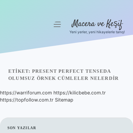
Macera ve Keşif
menüyü
aç
Yeni yerler, yeni hikayelerle tanış!
Anasayfa
Gizlilik Politikası
Yasal Uyarı
ETIKET:
PRESENT PERFECT TENSEDA
OLUMSUZ ÖRNEK CÜMLELER NELERDIR
Hakkımızda
https://warriforum.com
https://kilicbebe.com.tr
https://topfollow.com.tr
Sitemap
SIDEBAR
SON YAZILAR