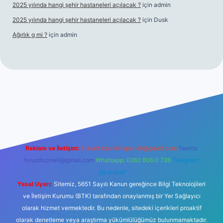
2025 yılında hangi şehir hastaneleri açılacak ?
için
admin
2025 yılında hangi şehir hastaneleri açılacak ?
için
Dusk
Ağırlık g mi ?
için
admin
 giriş
Reklam ve İletişim:
E-mail:
backlinkpaneli@gmail.com
Teams:
forumhizmeti@gmail.com
Whatsapp: 0262 606 0 726
Telegram:
@karabul
Yasal Uyarı:
Sitemiz, 5651 Sayılı Kanun gereğince Bilgi Teknolojileri
ve İletişim Kurumu (BTK) tarafından onaylanmış bir Yer Sağlayıcı
olarak hizmet vermektedir. Bu nedenle, sitedeki içerikleri proaktif
olarak denetleme veya araştırma yükümlülüğümüz bulunmamaktadır.