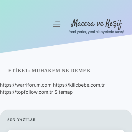
Macera ve Keşif
menüyü
aç
Yeni yerler, yeni hikayelerle tanış!
Anasayfa
Gizlilik Politikası
Yasal Uyarı
ETIKET:
MUHAKEM NE DEMEK
Hakkımızda
https://warriforum.com
https://kilicbebe.com.tr
https://topfollow.com.tr
Sitemap
SIDEBAR
SON YAZILAR