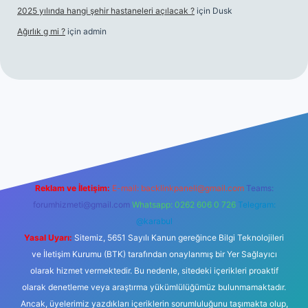
2025 yılında hangi şehir hastaneleri açılacak ?
için
Dusk
Ağırlık g mi ?
için
admin
i giriş
tulipbet giriş
Reklam ve İletişim:
E-mail:
backlinkpaneli@gmail.com
Teams:
forumhizmeti@gmail.com
Whatsapp: 0262 606 0 726
Telegram:
@karabul
Yasal Uyarı:
Sitemiz, 5651 Sayılı Kanun gereğince Bilgi Teknolojileri
ve İletişim Kurumu (BTK) tarafından onaylanmış bir Yer Sağlayıcı
olarak hizmet vermektedir. Bu nedenle, sitedeki içerikleri proaktif
olarak denetleme veya araştırma yükümlülüğümüz bulunmamaktadır.
Ancak, üyelerimiz yazdıkları içeriklerin sorumluluğunu taşımakta olup,