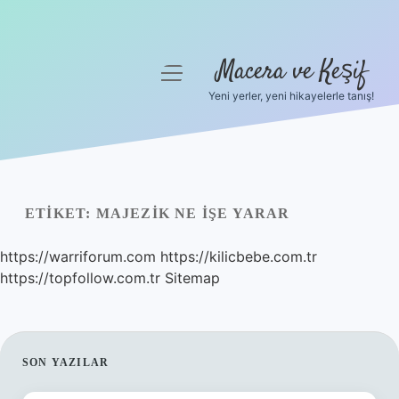
Macera ve Keşif
menüyü
aç
Yeni yerler, yeni hikayelerle tanış!
Anasayfa
Gizlilik Politikası
Yasal Uyarı
ETIKET:
MAJEZIK NE IŞE YARAR
Hakkımızda
https://warriforum.com
https://kilicbebe.com.tr
https://topfollow.com.tr
Sitemap
SIDEBAR
SON YAZILAR