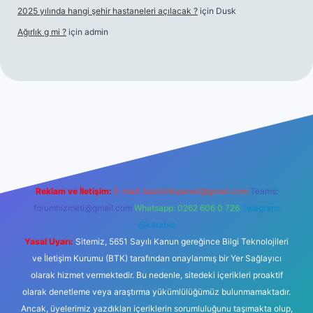
2025 yılında hangi şehir hastaneleri açılacak ?
için
Dusk
Ağırlık g mi ?
için
admin
 giriş
Reklam ve İletişim:
E-mail:
backlinkpaneli@gmail.com
Teams:
forumhizmeti@gmail.com
Whatsapp: 0262 606 0 726
Telegram:
@karabul
Yasal Uyarı:
Sitemiz, 5651 Sayılı Kanun gereğince Bilgi Teknolojileri
ve İletişim Kurumu (BTK) tarafından onaylanmış bir Yer Sağlayıcı
olarak hizmet vermektedir. Bu nedenle, sitedeki içerikleri proaktif
olarak denetleme veya araştırma yükümlülüğümüz bulunmamaktadır.
Ancak, üyelerimiz yazdıkları içeriklerin sorumluluğunu taşımakta olup,