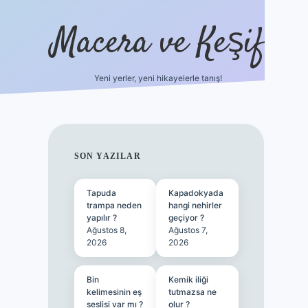
Macera ve Keşif
Yeni yerler, yeni hikayelerle tanış!
hiltonbet yeni giriş
tulip
SIDEBAR
SON YAZILAR
Tapuda
Kapadokyada
trampa neden
hangi nehirler
yapılır ?
geçiyor ?
Ağustos 8,
Ağustos 7,
2026
2026
Bin
Kemik iliği
kelimesinin eş
tutmazsa ne
seslisi var mı ?
olur ?