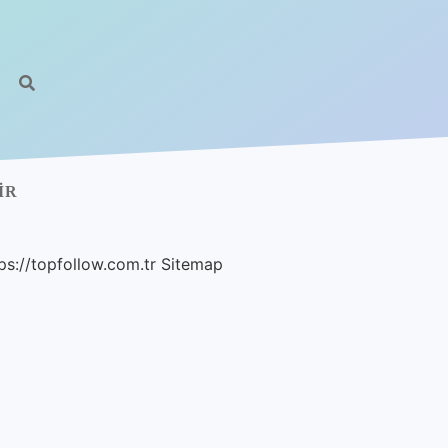
IR
ps://topfollow.com.tr
Sitemap