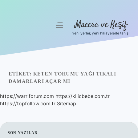
Macera ve Keşif
menüyü
aç
Yeni yerler, yeni hikayelerle tanış!
Anasayfa
Gizlilik Politikası
Yasal Uyarı
ETIKET:
KETEN TOHUMU YAĞI TIKALI
DAMARLARI AÇAR MI
Hakkımızda
https://warriforum.com
https://kilicbebe.com.tr
https://topfollow.com.tr
Sitemap
SIDEBAR
SON YAZILAR