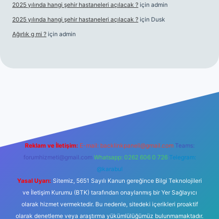
2025 yılında hangi şehir hastaneleri açılacak ?
için
admin
2025 yılında hangi şehir hastaneleri açılacak ?
için
Dusk
Ağırlık g mi ?
için
admin
tulipbet giriş
Reklam ve İletişim:
E-mail:
backlinkpaneli@gmail.com
Teams:
forumhizmeti@gmail.com
Whatsapp: 0262 606 0 726
Telegram:
@karabul
Yasal Uyarı:
Sitemiz, 5651 Sayılı Kanun gereğince Bilgi Teknolojileri
ve İletişim Kurumu (BTK) tarafından onaylanmış bir Yer Sağlayıcı
olarak hizmet vermektedir. Bu nedenle, sitedeki içerikleri proaktif
olarak denetleme veya araştırma yükümlülüğümüz bulunmamaktadır.