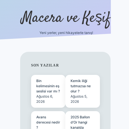
Macera ve Keşif
Yeni yerler, yeni hikayelerle tanış!
hiltonbet yeni giriş
tul
SIDEBAR
SON YAZILAR
Bin
Kemik iliği
kelimesinin eş
tutmazsa ne
seslisi var mı ?
olur ?
Ağustos 6,
Ağustos 5,
2026
2026
Avans
2025 Ballon
derecesi nedir
d’Or hangi
?
kanalda