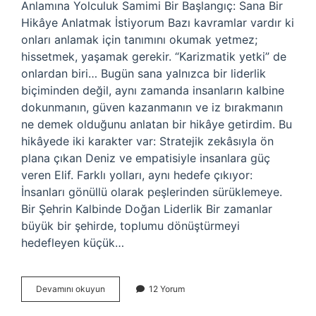
Anlamına Yolculuk Samimi Bir Başlangıç: Sana Bir
Hikâye Anlatmak İstiyorum Bazı kavramlar vardır ki
onları anlamak için tanımını okumak yetmez;
hissetmek, yaşamak gerekir. “Karizmatik yetki” de
onlardan biri… Bugün sana yalnızca bir liderlik
biçiminden değil, aynı zamanda insanların kalbine
dokunmanın, güven kazanmanın ve iz bırakmanın
ne demek olduğunu anlatan bir hikâye getirdim. Bu
hikâyede iki karakter var: Stratejik zekâsıyla ön
plana çıkan Deniz ve empatisiyle insanlara güç
veren Elif. Farklı yolları, aynı hedefe çıkıyor:
İnsanları gönüllü olarak peşlerinden sürüklemeye.
Bir Şehrin Kalbinde Doğan Liderlik Bir zamanlar
büyük bir şehirde, toplumu dönüştürmeyi
hedefleyen küçük…
Karizmatik
Devamını okuyun
12 Yorum
yetki
ne