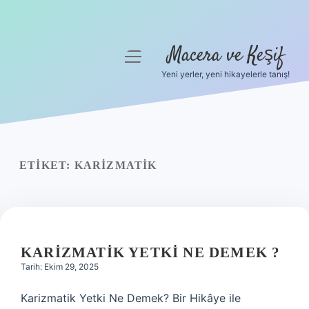
Macera ve Keşif
menüyü
aç
Yeni yerler, yeni hikayelerle tanış!
Anasayfa
Gizlilik Politikası
Yasal Uyarı
ETIKET:
KARIZMATIK
Hakkımızda
KARIZMATIK YETKI NE DEMEK ?
Tarih: Ekim 29, 2025
Karizmatik Yetki Ne Demek? Bir Hikâye ile