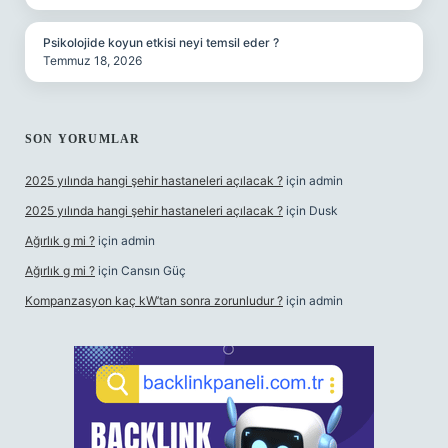
Psikolojide koyun etkisi neyi temsil eder ?
Temmuz 18, 2026
SON YORUMLAR
2025 yılında hangi şehir hastaneleri açılacak ?
için
admin
2025 yılında hangi şehir hastaneleri açılacak ?
için
Dusk
Ağırlık g mi ?
için
admin
Ağırlık g mi ?
için
Cansın Güç
Kompanzasyon kaç kW’tan sonra zorunludur ?
için
admin