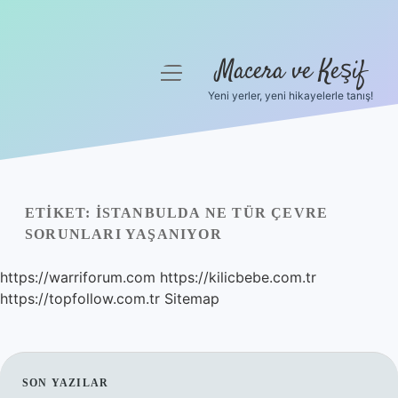
Macera ve Keşif
menüyü
aç
Yeni yerler, yeni hikayelerle tanış!
Anasayfa
Gizlilik Politikası
Yasal Uyarı
ETIKET:
İSTANBULDA NE TÜR ÇEVRE
SORUNLARI YAŞANIYOR
Hakkımızda
https://warriforum.com
https://kilicbebe.com.tr
https://topfollow.com.tr
Sitemap
SIDEBAR
SON YAZILAR