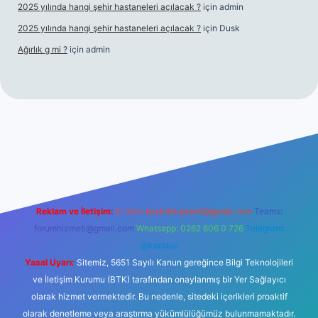
2025 yılında hangi şehir hastaneleri açılacak ?
için
admin
2025 yılında hangi şehir hastaneleri açılacak ?
için
Dusk
Ağırlık g mi ?
için
admin
 giriş
tulipbet giriş
Reklam ve İletişim:
E-mail:
backlinkpaneli@gmail.com
Teams:
forumhizmeti@gmail.com
Whatsapp: 0262 606 0 726
Telegram:
@karabul
Yasal Uyarı:
Sitemiz, 5651 Sayılı Kanun gereğince Bilgi Teknolojileri
ve İletişim Kurumu (BTK) tarafından onaylanmış bir Yer Sağlayıcı
olarak hizmet vermektedir. Bu nedenle, sitedeki içerikleri proaktif
olarak denetleme veya araştırma yükümlülüğümüz bulunmamaktadır.