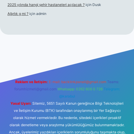
2025 yılında hangi şehir hastaneleri açılacak ?
için
Dusk
Ağırlık g mi ?
için
admin
i giriş
tulipbet giriş
Reklam ve İletişim:
E-mail:
backlinkpaneli@gmail.com
Teams:
forumhizmeti@gmail.com
Whatsapp: 0262 606 0 726
Telegram:
@karabul
Yasal Uyarı:
Sitemiz, 5651 Sayılı Kanun gereğince Bilgi Teknolojileri
ve İletişim Kurumu (BTK) tarafından onaylanmış bir Yer Sağlayıcı
olarak hizmet vermektedir. Bu nedenle, sitedeki içerikleri proaktif
olarak denetleme veya araştırma yükümlülüğümüz bulunmamaktadır.
Ancak, üyelerimiz yazdıkları içeriklerin sorumluluğunu taşımakta olup,