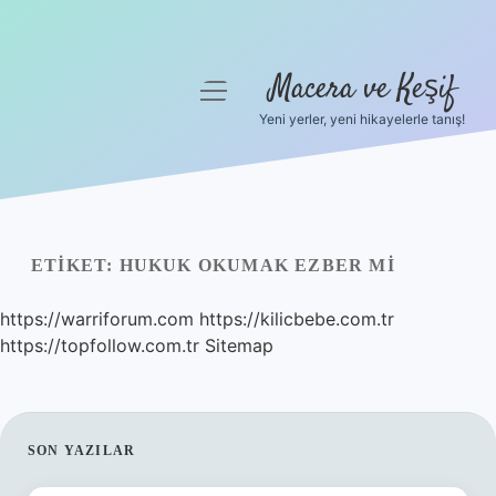
Macera ve Keşif
menüyü
aç
Yeni yerler, yeni hikayelerle tanış!
Anasayfa
Gizlilik Politikası
Yasal Uyarı
ETIKET:
HUKUK OKUMAK EZBER MI
Hakkımızda
https://warriforum.com
https://kilicbebe.com.tr
https://topfollow.com.tr
Sitemap
SIDEBAR
SON YAZILAR