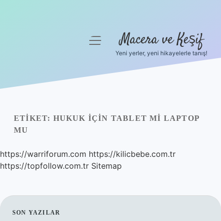
Macera ve Keşif
menüyü
aç
Yeni yerler, yeni hikayelerle tanış!
Anasayfa
Gizlilik Politikası
Yasal Uyarı
ETIKET:
HUKUK IÇIN TABLET MI LAPTOP
MU
Hakkımızda
https://warriforum.com
https://kilicbebe.com.tr
https://topfollow.com.tr
Sitemap
SIDEBAR
SON YAZILAR