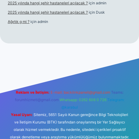
2025 yılında hangi şehir hastaneleri açılacak ?
için
admin
2025 yılında hangi şehir hastaneleri açılacak ?
için
Dusk
Ağırlık g mi ?
için
admin
giriş
Reklam ve İletişim:
E-mail:
backlinkpaneli@gmail.com
Teams:
forumhizmeti@gmail.com
Whatsapp: 0262 606 0 726
Telegram:
@karabul
Yasal Uyarı:
Sitemiz, 5651 Sayılı Kanun gereğince Bilgi Teknolojileri
ve İletişim Kurumu (BTK) tarafından onaylanmış bir Yer Sağlayıcı
olarak hizmet vermektedir. Bu nedenle, sitedeki içerikleri proaktif
olarak denetleme veya araştırma yükümlülüğümüz bulunmamaktadır.