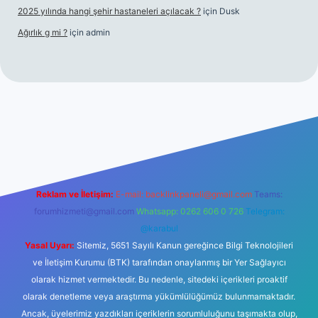
2025 yılında hangi şehir hastaneleri açılacak ?
için
Dusk
Ağırlık g mi ?
için
admin
i giriş
tulipbet giriş
Reklam ve İletişim:
E-mail:
backlinkpaneli@gmail.com
Teams:
forumhizmeti@gmail.com
Whatsapp: 0262 606 0 726
Telegram:
@karabul
Yasal Uyarı:
Sitemiz, 5651 Sayılı Kanun gereğince Bilgi Teknolojileri
ve İletişim Kurumu (BTK) tarafından onaylanmış bir Yer Sağlayıcı
olarak hizmet vermektedir. Bu nedenle, sitedeki içerikleri proaktif
olarak denetleme veya araştırma yükümlülüğümüz bulunmamaktadır.
Ancak, üyelerimiz yazdıkları içeriklerin sorumluluğunu taşımakta olup,