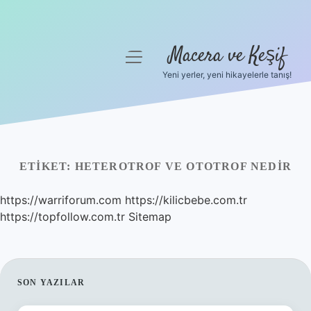
Macera ve Keşif
menüyü
aç
Yeni yerler, yeni hikayelerle tanış!
Anasayfa
Gizlilik Politikası
Yasal Uyarı
ETIKET:
HETEROTROF VE OTOTROF NEDIR
Hakkımızda
https://warriforum.com
https://kilicbebe.com.tr
https://topfollow.com.tr
Sitemap
SIDEBAR
SON YAZILAR