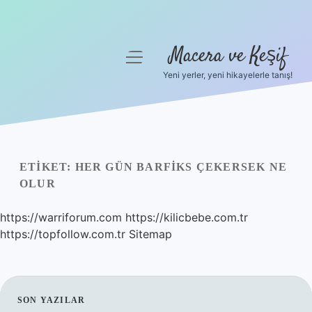
Macera ve Keşif
menüyü
aç
Yeni yerler, yeni hikayelerle tanış!
Anasayfa
Gizlilik Politikası
Yasal Uyarı
ETIKET:
HER GÜN BARFIKS ÇEKERSEK NE
OLUR
Hakkımızda
https://warriforum.com
https://kilicbebe.com.tr
https://topfollow.com.tr
Sitemap
SIDEBAR
SON YAZILAR