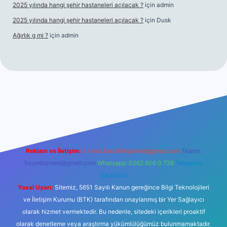
2025 yılında hangi şehir hastaneleri açılacak ?
için
admin
2025 yılında hangi şehir hastaneleri açılacak ?
için
Dusk
Ağırlık g mi ?
için
admin
 giriş
Reklam ve İletişim:
E-mail:
backlinkpaneli@gmail.com
Teams:
forumhizmeti@gmail.com
Whatsapp: 0262 606 0 726
Telegram:
@karabul
Yasal Uyarı:
Sitemiz, 5651 Sayılı Kanun gereğince Bilgi Teknolojileri
ve İletişim Kurumu (BTK) tarafından onaylanmış bir Yer Sağlayıcı
olarak hizmet vermektedir. Bu nedenle, sitedeki içerikleri proaktif
olarak denetleme veya araştırma yükümlülüğümüz bulunmamaktadır.