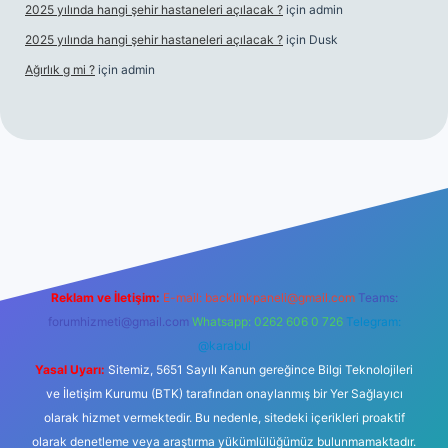
2025 yılında hangi şehir hastaneleri açılacak ?
için
admin
2025 yılında hangi şehir hastaneleri açılacak ?
için
Dusk
Ağırlık g mi ?
için
admin
giriş
Reklam ve İletişim:
E-mail:
backlinkpaneli@gmail.com
Teams:
forumhizmeti@gmail.com
Whatsapp: 0262 606 0 726
Telegram:
@karabul
Yasal Uyarı:
Sitemiz, 5651 Sayılı Kanun gereğince Bilgi Teknolojileri
ve İletişim Kurumu (BTK) tarafından onaylanmış bir Yer Sağlayıcı
olarak hizmet vermektedir. Bu nedenle, sitedeki içerikleri proaktif
olarak denetleme veya araştırma yükümlülüğümüz bulunmamaktadır.