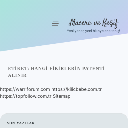
Macera ve Keşif
menüyü
aç
Yeni yerler, yeni hikayelerle tanış!
Anasayfa
Gizlilik Politikası
Yasal Uyarı
ETIKET:
HANGI FIKIRLERIN PATENTI
ALINIR
Hakkımızda
https://warriforum.com
https://kilicbebe.com.tr
https://topfollow.com.tr
Sitemap
SIDEBAR
SON YAZILAR