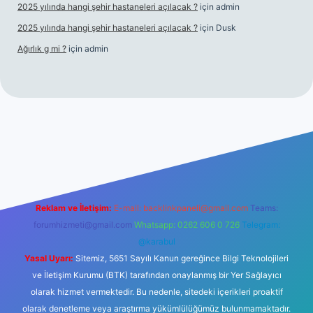
2025 yılında hangi şehir hastaneleri açılacak ?
için
admin
2025 yılında hangi şehir hastaneleri açılacak ?
için
Dusk
Ağırlık g mi ?
için
admin
t giriş
Reklam ve İletişim:
E-mail:
backlinkpaneli@gmail.com
Teams:
forumhizmeti@gmail.com
Whatsapp: 0262 606 0 726
Telegram:
@karabul
Yasal Uyarı:
Sitemiz, 5651 Sayılı Kanun gereğince Bilgi Teknolojileri
ve İletişim Kurumu (BTK) tarafından onaylanmış bir Yer Sağlayıcı
olarak hizmet vermektedir. Bu nedenle, sitedeki içerikleri proaktif
olarak denetleme veya araştırma yükümlülüğümüz bulunmamaktadır.