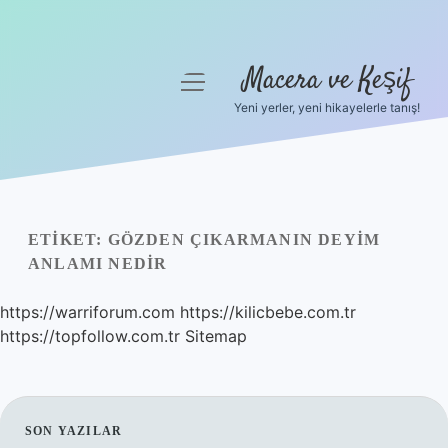
Macera ve Keşif
menüyü
aç
Yeni yerler, yeni hikayelerle tanış!
Anasayfa
Gizlilik Politikası
Yasal Uyarı
ETIKET:
GÖZDEN ÇIKARMANIN DEYIM
ANLAMI NEDIR
Hakkımızda
https://warriforum.com
https://kilicbebe.com.tr
https://topfollow.com.tr
Sitemap
SIDEBAR
SON YAZILAR