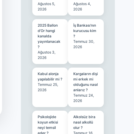
Ağustos 5,
Ağustos 4,
2026
2026
2025 Ballon
İş Bankası’nın
d’Or hangi
kurucusu kim
kanalda
?
yayınlanacak
Temmuz 30,
?
2026
Ağustos 3,
2026
Kabul alonja
Kargaların dişi
yapılabilir mi ?
mi erkek mi
Temmuz 25,
olduğunu nasıl
2026
anlarız ?
Temmuz 24,
2026
Psikolojide
Alkolsüz bira
koyun etkisi
nasıl alkollü
neyi temsil
olur ?
eder ?
Temmuz 16,