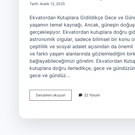
Tarih: Aralık 12, 2025
Ekvatordan Kutuplara Gidildikçe Gece ve Gün
yaşamın temel kaynağı. Ancak, güneşin doğuşu 
gerçekleşiyor. Ekvatordan kutuplara doğru gi
astronomik olgular, sadece bilimsel bir konu 
çeşitlilik ve sosyal adalet açısından da önemli
ve farklı yaşam alanlarında gözlemlediğim bir
bağlayabileceğimizi görelim. Ekvatordan Kutup
kutuplara doğru ilerledikçe, gece ve gündüzün 
gece ve gündüz…
Ekvatordan
Devamını okuyun
22 Yorum
kutuplara
gidildikçe
gece
ve
gündüz
süresi
nasıl