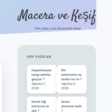
Macera ve Keşif
Yeni yerler, yeni hikayelerle tanış!
hiltonbet yeni giriş
tulip
SIDEBAR
SON YAZILAR
Kapadokyada
Bin
hangi nehirler
kelimesinin eş
geçiyor ?
seslisi var mı ?
Ağustos 7,
Ağustos 6,
2026
2026
Kemik iliği
Avans
tutmazsa ne
derecesi nedir
olur ?
?