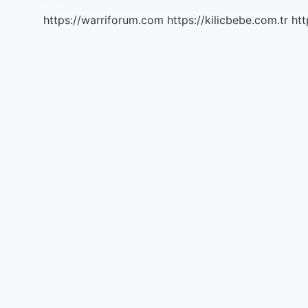
değişir
https://warriforum.com
https://kilicbebe.com.tr
htt
?