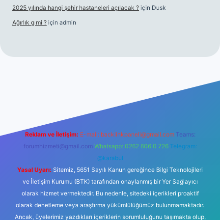
2025 yılında hangi şehir hastaneleri açılacak ?
için
Dusk
Ağırlık g mi ?
için
admin
yeni giriş
tulipbet giriş
Reklam ve İletişim:
E-mail:
backlinkpaneli@gmail.com
Teams:
forumhizmeti@gmail.com
Whatsapp: 0262 606 0 726
Telegram:
@karabul
Yasal Uyarı:
Sitemiz, 5651 Sayılı Kanun gereğince Bilgi Teknolojileri
ve İletişim Kurumu (BTK) tarafından onaylanmış bir Yer Sağlayıcı
olarak hizmet vermektedir. Bu nedenle, sitedeki içerikleri proaktif
olarak denetleme veya araştırma yükümlülüğümüz bulunmamaktadır.
Ancak, üyelerimiz yazdıkları içeriklerin sorumluluğunu taşımakta olup,