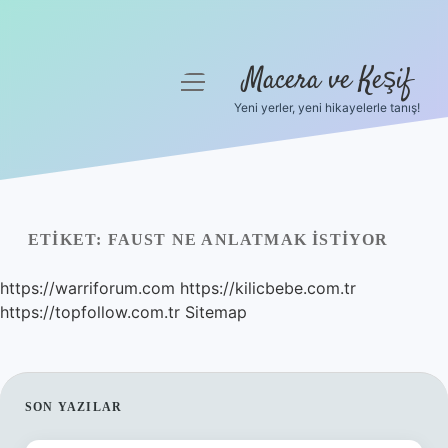
Macera ve Keşif
menüyü
aç
Yeni yerler, yeni hikayelerle tanış!
Anasayfa
Gizlilik Politikası
Yasal Uyarı
ETIKET:
FAUST NE ANLATMAK ISTIYOR
Hakkımızda
https://warriforum.com
https://kilicbebe.com.tr
https://topfollow.com.tr
Sitemap
SIDEBAR
SON YAZILAR