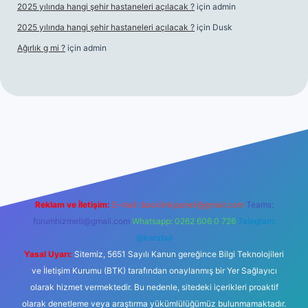
2025 yılında hangi şehir hastaneleri açılacak ?
için
admin
2025 yılında hangi şehir hastaneleri açılacak ?
için
Dusk
Ağırlık g mi ?
için
admin
i giriş
tulipbet giriş
Reklam ve İletişim:
E-mail:
backlinkpaneli@gmail.com
Teams:
forumhizmeti@gmail.com
Whatsapp: 0262 606 0 726
Telegram:
@karabul
Yasal Uyarı:
Sitemiz, 5651 Sayılı Kanun gereğince Bilgi Teknolojileri
ve İletişim Kurumu (BTK) tarafından onaylanmış bir Yer Sağlayıcı
olarak hizmet vermektedir. Bu nedenle, sitedeki içerikleri proaktif
olarak denetleme veya araştırma yükümlülüğümüz bulunmamaktadır.