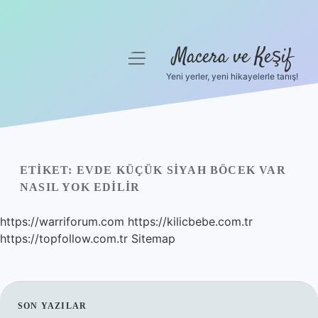
Macera ve Keşif
menüyü
aç
Yeni yerler, yeni hikayelerle tanış!
Anasayfa
Gizlilik Politikası
Yasal Uyarı
ETIKET:
EVDE KÜÇÜK SIYAH BÖCEK VAR
NASIL YOK EDILIR
Hakkımızda
https://warriforum.com
https://kilicbebe.com.tr
https://topfollow.com.tr
Sitemap
SIDEBAR
SON YAZILAR