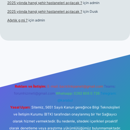
2025 yılında hangi şehir hastaneleri açılacak ?
için
admin
2025 yılında hangi şehir hastaneleri açılacak ?
için
Dusk
Ağırlık g mi ?
için
admin
 giriş
tulipbet giriş
Reklam ve İletişim:
E-mail:
backlinkpaneli@gmail.com
Teams:
forumhizmeti@gmail.com
Whatsapp: 0262 606 0 726
Telegram:
@karabul
Yasal Uyarı:
Sitemiz, 5651 Sayılı Kanun gereğince Bilgi Teknolojileri
ve İletişim Kurumu (BTK) tarafından onaylanmış bir Yer Sağlayıcı
olarak hizmet vermektedir. Bu nedenle, sitedeki içerikleri proaktif
olarak denetleme veya araştırma yükümlülüğümüz bulunmamaktadır.