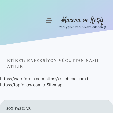
Macera ve Keşif
menüyü
aç
Yeni yerler, yeni hikayelerle tanış!
Anasayfa
Gizlilik Politikası
Yasal Uyarı
ETIKET:
ENFEKSIYON VÜCUTTAN NASIL
ATILIR
Hakkımızda
https://warriforum.com
https://kilicbebe.com.tr
https://topfollow.com.tr
Sitemap
SIDEBAR
SON YAZILAR