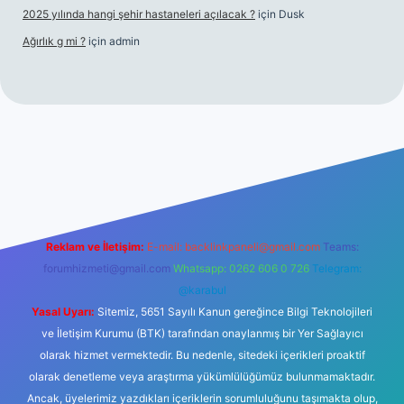
2025 yılında hangi şehir hastaneleri açılacak ?
için
Dusk
Ağırlık g mi ?
için
admin
 giriş
tulipbet giriş
Reklam ve İletişim:
E-mail:
backlinkpaneli@gmail.com
Teams:
forumhizmeti@gmail.com
Whatsapp: 0262 606 0 726
Telegram:
@karabul
Yasal Uyarı:
Sitemiz, 5651 Sayılı Kanun gereğince Bilgi Teknolojileri
ve İletişim Kurumu (BTK) tarafından onaylanmış bir Yer Sağlayıcı
olarak hizmet vermektedir. Bu nedenle, sitedeki içerikleri proaktif
olarak denetleme veya araştırma yükümlülüğümüz bulunmamaktadır.
Ancak, üyelerimiz yazdıkları içeriklerin sorumluluğunu taşımakta olup,