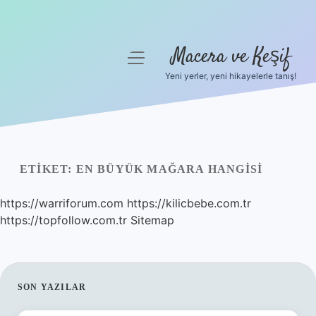
Macera ve Keşif
menüyü
aç
Yeni yerler, yeni hikayelerle tanış!
Anasayfa
Gizlilik Politikası
Yasal Uyarı
ETIKET:
EN BÜYÜK MAĞARA HANGISI
Hakkımızda
https://warriforum.com
https://kilicbebe.com.tr
https://topfollow.com.tr
Sitemap
SIDEBAR
SON YAZILAR