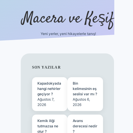
Macera ve Keşif
Yeni yerler, yeni hikayelerle tanış!
hiltonbet yeni giriş
tulip
SIDEBAR
SON YAZILAR
Kapadokyada
Bin
hangi nehirler
kelimesinin eş
geçiyor ?
seslisi var mı ?
Ağustos 7,
Ağustos 6,
2026
2026
Kemik iliği
Avans
tutmazsa ne
derecesi nedir
olur ?
?