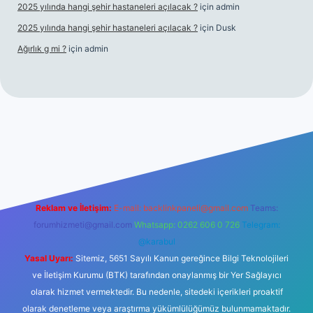
2025 yılında hangi şehir hastaneleri açılacak ?
için
admin
2025 yılında hangi şehir hastaneleri açılacak ?
için
Dusk
Ağırlık g mi ?
için
admin
giriş
Reklam ve İletişim:
E-mail:
backlinkpaneli@gmail.com
Teams:
forumhizmeti@gmail.com
Whatsapp: 0262 606 0 726
Telegram:
@karabul
Yasal Uyarı:
Sitemiz, 5651 Sayılı Kanun gereğince Bilgi Teknolojileri
ve İletişim Kurumu (BTK) tarafından onaylanmış bir Yer Sağlayıcı
olarak hizmet vermektedir. Bu nedenle, sitedeki içerikleri proaktif
olarak denetleme veya araştırma yükümlülüğümüz bulunmamaktadır.