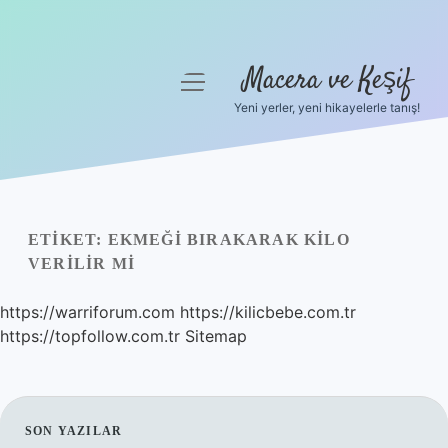
Macera ve Keşif
menüyü
aç
Yeni yerler, yeni hikayelerle tanış!
Anasayfa
Gizlilik Politikası
Yasal Uyarı
ETIKET:
EKMEĞI BIRAKARAK KILO
VERILIR MI
Hakkımızda
https://warriforum.com
https://kilicbebe.com.tr
https://topfollow.com.tr
Sitemap
SIDEBAR
SON YAZILAR