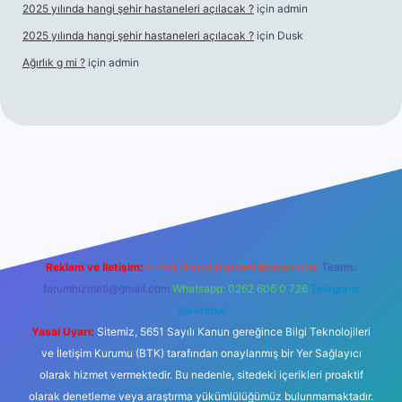
2025 yılında hangi şehir hastaneleri açılacak ?
için
admin
2025 yılında hangi şehir hastaneleri açılacak ?
için
Dusk
Ağırlık g mi ?
için
admin
i giriş
tulipbet giriş
Reklam ve İletişim:
E-mail:
backlinkpaneli@gmail.com
Teams:
forumhizmeti@gmail.com
Whatsapp: 0262 606 0 726
Telegram:
@karabul
Yasal Uyarı:
Sitemiz, 5651 Sayılı Kanun gereğince Bilgi Teknolojileri
ve İletişim Kurumu (BTK) tarafından onaylanmış bir Yer Sağlayıcı
olarak hizmet vermektedir. Bu nedenle, sitedeki içerikleri proaktif
olarak denetleme veya araştırma yükümlülüğümüz bulunmamaktadır.