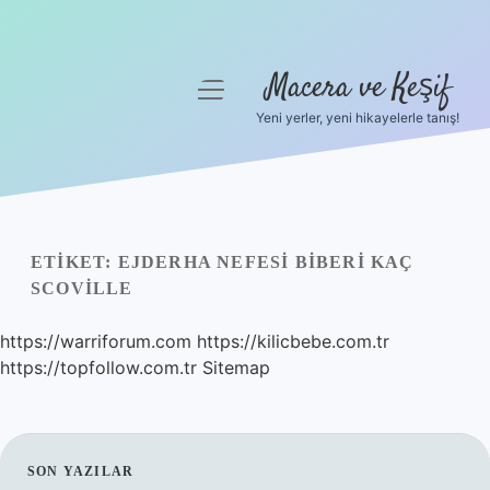
Macera ve Keşif
menüyü
aç
Yeni yerler, yeni hikayelerle tanış!
Anasayfa
Gizlilik Politikası
Yasal Uyarı
ETIKET:
EJDERHA NEFESI BIBERI KAÇ
SCOVILLE
Hakkımızda
https://warriforum.com
https://kilicbebe.com.tr
https://topfollow.com.tr
Sitemap
SIDEBAR
SON YAZILAR