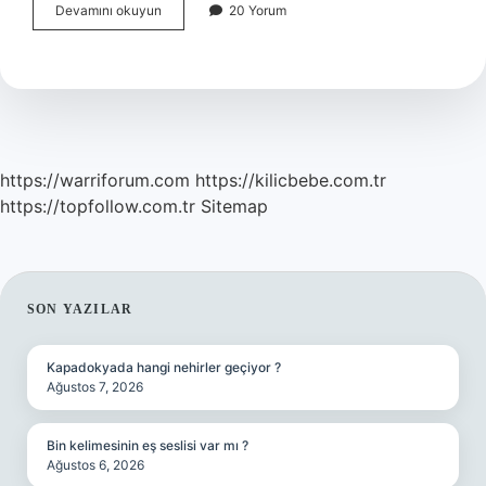
2025
Devamını okuyun
20 Yorum
yılında
hangi
şehir
hastaneleri
açılacak
?
https://warriforum.com
https://kilicbebe.com.tr
https://topfollow.com.tr
Sitemap
SIDEBAR
SON YAZILAR
Kapadokyada hangi nehirler geçiyor ?
Ağustos 7, 2026
Bin kelimesinin eş seslisi var mı ?
Ağustos 6, 2026