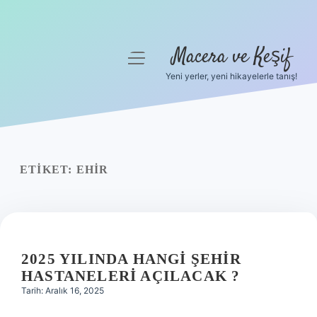
Macera ve Keşif
menüyü
aç
Yeni yerler, yeni hikayelerle tanış!
Anasayfa
Gizlilik Politikası
Yasal Uyarı
ETIKET:
EHIR
Hakkımızda
2025 YILINDA HANGI ŞEHIR
HASTANELERI AÇILACAK ?
Tarih: Aralık 16, 2025