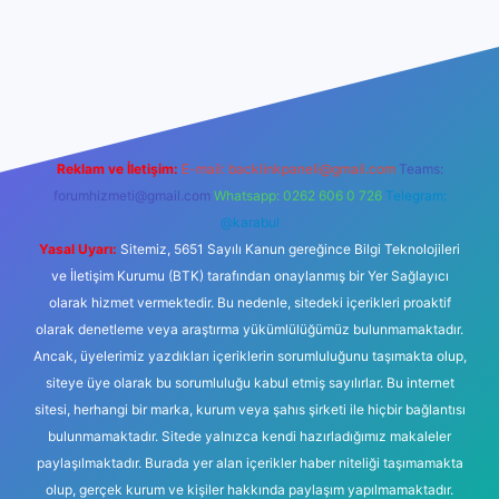
iriş
tulipbet giriş
Reklam ve İletişim:
E-mail:
backlinkpaneli@gmail.com
Teams:
forumhizmeti@gmail.com
Whatsapp: 0262 606 0 726
Telegram:
@karabul
Yasal Uyarı:
Sitemiz, 5651 Sayılı Kanun gereğince Bilgi Teknolojileri
ve İletişim Kurumu (BTK) tarafından onaylanmış bir Yer Sağlayıcı
olarak hizmet vermektedir. Bu nedenle, sitedeki içerikleri proaktif
olarak denetleme veya araştırma yükümlülüğümüz bulunmamaktadır.
Ancak, üyelerimiz yazdıkları içeriklerin sorumluluğunu taşımakta olup,
siteye üye olarak bu sorumluluğu kabul etmiş sayılırlar. Bu internet
sitesi, herhangi bir marka, kurum veya şahıs şirketi ile hiçbir bağlantısı
bulunmamaktadır. Sitede yalnızca kendi hazırladığımız makaleler
paylaşılmaktadır. Burada yer alan içerikler haber niteliği taşımamakta
olup, gerçek kurum ve kişiler hakkında paylaşım yapılmamaktadır.