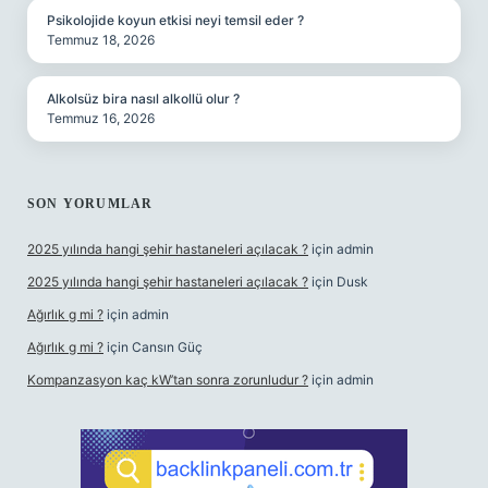
Psikolojide koyun etkisi neyi temsil eder ?
Temmuz 18, 2026
Alkolsüz bira nasıl alkollü olur ?
Temmuz 16, 2026
SON YORUMLAR
2025 yılında hangi şehir hastaneleri açılacak ?
için
admin
2025 yılında hangi şehir hastaneleri açılacak ?
için
Dusk
Ağırlık g mi ?
için
admin
Ağırlık g mi ?
için
Cansın Güç
Kompanzasyon kaç kW’tan sonra zorunludur ?
için
admin