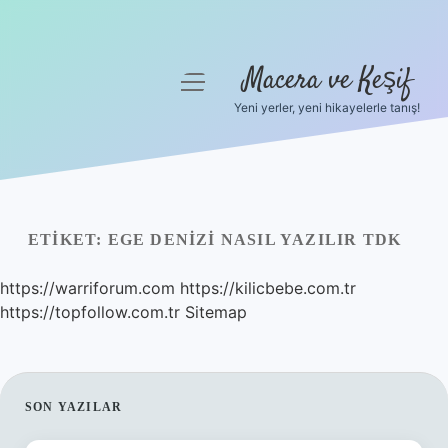
Macera ve Keşif
menüyü
aç
Yeni yerler, yeni hikayelerle tanış!
Anasayfa
Gizlilik Politikası
Yasal Uyarı
ETIKET:
EGE DENIZI NASIL YAZILIR TDK
Hakkımızda
https://warriforum.com
https://kilicbebe.com.tr
https://topfollow.com.tr
Sitemap
SIDEBAR
SON YAZILAR