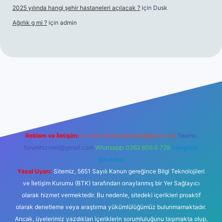
2025 yılında hangi şehir hastaneleri açılacak ?
için
Dusk
Ağırlık g mi ?
için
admin
i giriş
tulipbet giriş
Reklam ve İletişim:
E-mail:
backlinkpaneli@gmail.com
Teams:
forumhizmeti@gmail.com
Whatsapp: 0262 606 0 726
Telegram:
@karabul
Yasal Uyarı:
Sitemiz, 5651 Sayılı Kanun gereğince Bilgi Teknolojileri
ve İletişim Kurumu (BTK) tarafından onaylanmış bir Yer Sağlayıcı
olarak hizmet vermektedir. Bu nedenle, sitedeki içerikleri proaktif
olarak denetleme veya araştırma yükümlülüğümüz bulunmamaktadır.
Ancak, üyelerimiz yazdıkları içeriklerin sorumluluğunu taşımakta olup,