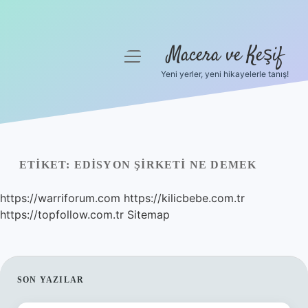
Macera ve Keşif
menüyü
aç
Yeni yerler, yeni hikayelerle tanış!
Anasayfa
Gizlilik Politikası
Yasal Uyarı
ETIKET:
EDISYON ŞIRKETI NE DEMEK
Hakkımızda
https://warriforum.com
https://kilicbebe.com.tr
https://topfollow.com.tr
Sitemap
SIDEBAR
SON YAZILAR