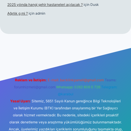
2025 yılında hangi şehir hastaneleri açılacak ?
için
Dusk
Ağırlık g mi ?
için
admin
i giriş
tulipbet giriş
Reklam ve İletişim:
E-mail:
backlinkpaneli@gmail.com
Teams:
forumhizmeti@gmail.com
Whatsapp: 0262 606 0 726
Telegram:
@karabul
Yasal Uyarı:
Sitemiz, 5651 Sayılı Kanun gereğince Bilgi Teknolojileri
ve İletişim Kurumu (BTK) tarafından onaylanmış bir Yer Sağlayıcı
olarak hizmet vermektedir. Bu nedenle, sitedeki içerikleri proaktif
olarak denetleme veya araştırma yükümlülüğümüz bulunmamaktadır.
Ancak, üyelerimiz yazdıkları içeriklerin sorumluluğunu taşımakta olup,