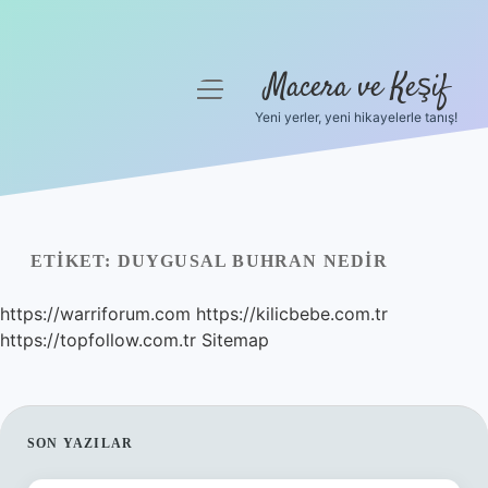
Macera ve Keşif
menüyü
aç
Yeni yerler, yeni hikayelerle tanış!
Anasayfa
Gizlilik Politikası
Yasal Uyarı
ETIKET:
DUYGUSAL BUHRAN NEDIR
Hakkımızda
https://warriforum.com
https://kilicbebe.com.tr
https://topfollow.com.tr
Sitemap
SIDEBAR
SON YAZILAR