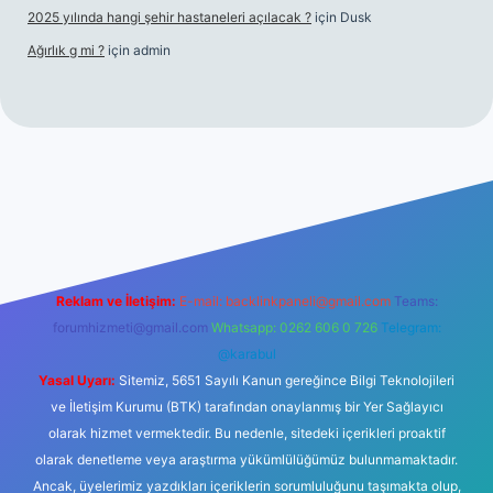
2025 yılında hangi şehir hastaneleri açılacak ?
için
Dusk
Ağırlık g mi ?
için
admin
yeni giriş
tulipbet giriş
Reklam ve İletişim:
E-mail:
backlinkpaneli@gmail.com
Teams:
forumhizmeti@gmail.com
Whatsapp: 0262 606 0 726
Telegram:
@karabul
Yasal Uyarı:
Sitemiz, 5651 Sayılı Kanun gereğince Bilgi Teknolojileri
ve İletişim Kurumu (BTK) tarafından onaylanmış bir Yer Sağlayıcı
olarak hizmet vermektedir. Bu nedenle, sitedeki içerikleri proaktif
olarak denetleme veya araştırma yükümlülüğümüz bulunmamaktadır.
Ancak, üyelerimiz yazdıkları içeriklerin sorumluluğunu taşımakta olup,