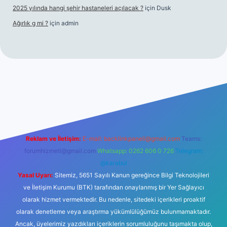
2025 yılında hangi şehir hastaneleri açılacak ?
için
Dusk
Ağırlık g mi ?
için
admin
ulipbet giriş
Reklam ve İletişim:
E-mail:
backlinkpaneli@gmail.com
Teams:
forumhizmeti@gmail.com
Whatsapp: 0262 606 0 726
Telegram:
@karabul
Yasal Uyarı:
Sitemiz, 5651 Sayılı Kanun gereğince Bilgi Teknolojileri
ve İletişim Kurumu (BTK) tarafından onaylanmış bir Yer Sağlayıcı
olarak hizmet vermektedir. Bu nedenle, sitedeki içerikleri proaktif
olarak denetleme veya araştırma yükümlülüğümüz bulunmamaktadır.
Ancak, üyelerimiz yazdıkları içeriklerin sorumluluğunu taşımakta olup,