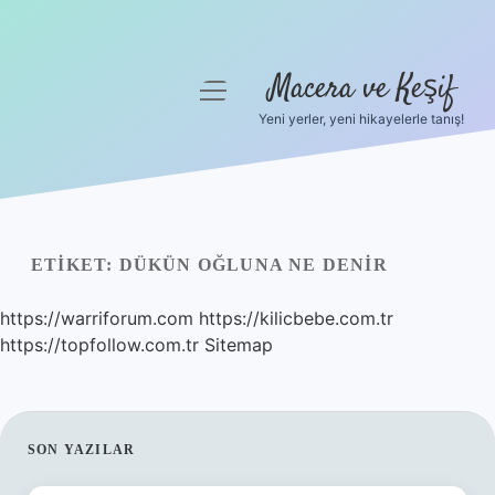
Macera ve Keşif
menüyü
aç
Yeni yerler, yeni hikayelerle tanış!
Anasayfa
Gizlilik Politikası
Yasal Uyarı
ETIKET:
DÜKÜN OĞLUNA NE DENIR
Hakkımızda
https://warriforum.com
https://kilicbebe.com.tr
https://topfollow.com.tr
Sitemap
SIDEBAR
SON YAZILAR