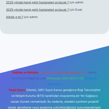
2025 yılında hangi şehir hastaneleri açılacak ?
için
admin
2025 yılında hangi şehir hastaneleri açılacak ?
için
Dusk
Ağırlık g mi ?
için
admin
ni giriş
tulipbet giriş
Reklam ve İletişim:
E-mail:
backlinkpaneli@gmail.com
Teams:
forumhizmeti@gmail.com
Whatsapp: 0262 606 0 726
Telegram:
@karabul
Yasal Uyarı:
Sitemiz, 5651 Sayılı Kanun gereğince Bilgi Teknolojileri
ve İletişim Kurumu (BTK) tarafından onaylanmış bir Yer Sağlayıcı
olarak hizmet vermektedir. Bu nedenle, sitedeki içerikleri proaktif
olarak denetleme veya araştırma yükümlülüğümüz bulunmamaktadır.