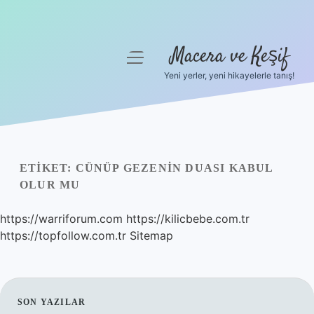
Macera ve Keşif
menüyü
aç
Yeni yerler, yeni hikayelerle tanış!
Anasayfa
Gizlilik Politikası
Yasal Uyarı
ETIKET:
CÜNÜP GEZENIN DUASI KABUL
OLUR MU
Hakkımızda
https://warriforum.com
https://kilicbebe.com.tr
https://topfollow.com.tr
Sitemap
SIDEBAR
SON YAZILAR