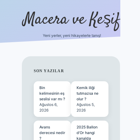
Macera ve Keşif
Yeni yerler, yeni hikayelerle tanış!
hiltonbet yeni giriş
tulipbet giriş
SIDEBAR
SON YAZILAR
Bin
Kemik iliği
kelimesinin eş
tutmazsa ne
seslisi var mı ?
olur ?
Ağustos 6,
Ağustos 5,
2026
2026
Avans
2025 Ballon
derecesi nedir
d’Or hangi
?
kanalda