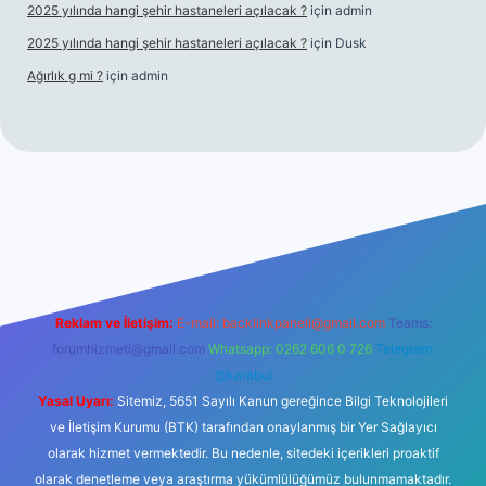
2025 yılında hangi şehir hastaneleri açılacak ?
için
admin
2025 yılında hangi şehir hastaneleri açılacak ?
için
Dusk
Ağırlık g mi ?
için
admin
et giriş
Reklam ve İletişim:
E-mail:
backlinkpaneli@gmail.com
Teams:
forumhizmeti@gmail.com
Whatsapp: 0262 606 0 726
Telegram:
@karabul
Yasal Uyarı:
Sitemiz, 5651 Sayılı Kanun gereğince Bilgi Teknolojileri
ve İletişim Kurumu (BTK) tarafından onaylanmış bir Yer Sağlayıcı
olarak hizmet vermektedir. Bu nedenle, sitedeki içerikleri proaktif
olarak denetleme veya araştırma yükümlülüğümüz bulunmamaktadır.