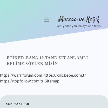
Macera ve Keşif
menüyü
aç
Yeni yerler, yeni hikayelerle tanış!
Anasayfa
Gizlilik Politikası
Yasal Uyarı
ETIKET:
BANA 10 TANE ZIT ANLAMLI
KELIME SÖYLER MISIN
Hakkımızda
https://warriforum.com
https://kilicbebe.com.tr
https://topfollow.com.tr
Sitemap
SIDEBAR
SON YAZILAR