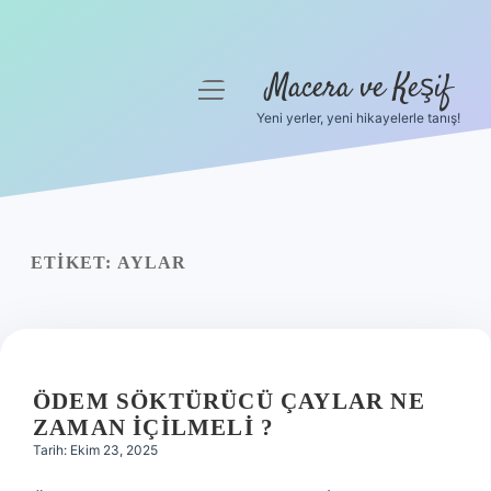
Macera ve Keşif
menüyü
aç
Yeni yerler, yeni hikayelerle tanış!
Anasayfa
Gizlilik Politikası
Yasal Uyarı
ETIKET:
AYLAR
Hakkımızda
ÖDEM SÖKTÜRÜCÜ ÇAYLAR NE
ZAMAN IÇILMELI ?
Tarih: Ekim 23, 2025