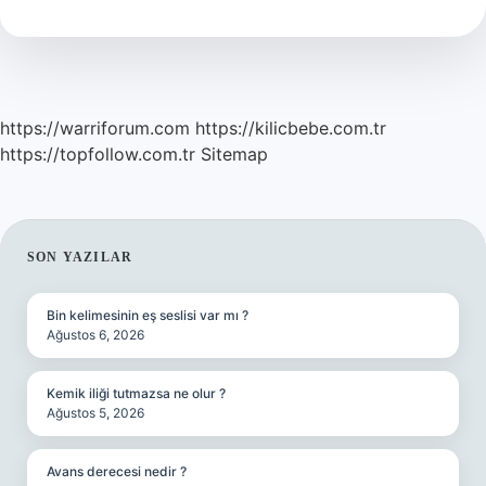
ne
zaman
içilmeli
?
https://warriforum.com
https://kilicbebe.com.tr
https://topfollow.com.tr
Sitemap
SIDEBAR
SON YAZILAR
Bin kelimesinin eş seslisi var mı ?
Ağustos 6, 2026
Kemik iliği tutmazsa ne olur ?
Ağustos 5, 2026
Avans derecesi nedir ?