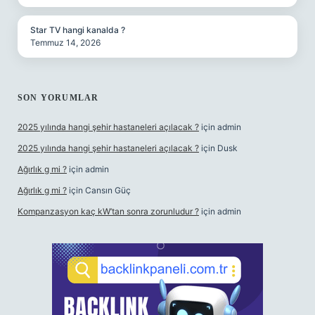
Star TV hangi kanalda ?
Temmuz 14, 2026
SON YORUMLAR
2025 yılında hangi şehir hastaneleri açılacak ?
için
admin
2025 yılında hangi şehir hastaneleri açılacak ?
için
Dusk
Ağırlık g mi ?
için
admin
Ağırlık g mi ?
için
Cansın Güç
Kompanzasyon kaç kW’tan sonra zorunludur ?
için
admin