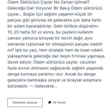
Ödem Söktürücü Çaylar Ne Zaman İçilmeli?
Geleceğe Dair Vizyoner Bir Bakış Ödem söktürücü
çaylar… Bugün için sağlıklı yaşamın küçük bir
parçası gibi görünse de gelecekte çok daha farklı
bir anlam kazanabilirler. Gelin birlikte düşünelim:
10, 20 hatta 50 yıl sonra, bu çayların kullanım
zamanı yalnızca bireysel bir tercih değil, aynı
zamanda toplumsal bir dönüşümün parçası olabilir
mi? İşte bu yazı, hem stratejik hem de insan odaklı
yaklaşımlarla geleceğe dair beyin fırtınası yapmaya
davet ediyor. Ödem söktürücü çaylar, vücuttan
fazla sıvının atılmasını sağlayarak sağlıklı yaşamda
denge kurmaya yardımcı olur. Ancak bu denge
gelecekte bambaşka sosyal ve bireysel anlamlara
bürünebilir. — Gelecekte…
Ödem
Devamını okuyun
16 Yorum
söktürücü
çaylar