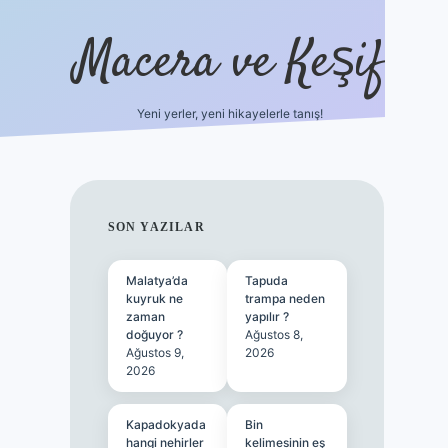
Macera ve Keşif
Yeni yerler, yeni hikayelerle tanış!
hiltonbet yeni giriş
tulipbet giriş
SIDEBAR
SON YAZILAR
Malatya’da
Tapuda
kuyruk ne
trampa neden
zaman
yapılır ?
doğuyor ?
Ağustos 8,
Ağustos 9,
2026
2026
Kapadokyada
Bin
hangi nehirler
kelimesinin eş