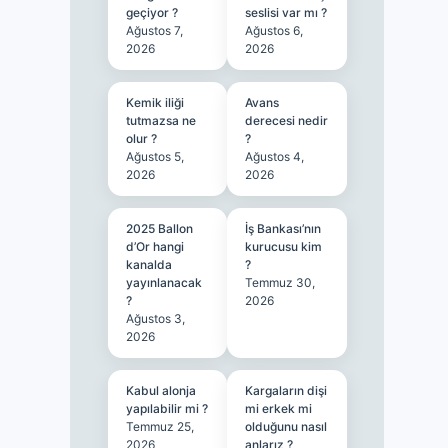
geçiyor ?
seslisi var mı ?
Ağustos 7,
Ağustos 6,
2026
2026
Kemik iliği
Avans
tutmazsa ne
derecesi nedir
olur ?
?
Ağustos 5,
Ağustos 4,
2026
2026
2025 Ballon
İş Bankası’nın
d’Or hangi
kurucusu kim
kanalda
?
yayınlanacak
Temmuz 30,
?
2026
Ağustos 3,
2026
Kabul alonja
Kargaların dişi
yapılabilir mi ?
mi erkek mi
Temmuz 25,
olduğunu nasıl
2026
anlarız ?