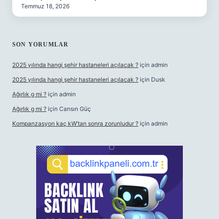
Temmuz 18, 2026
SON YORUMLAR
2025 yılında hangi şehir hastaneleri açılacak ?
için
admin
2025 yılında hangi şehir hastaneleri açılacak ?
için
Dusk
Ağırlık g mi ?
için
admin
Ağırlık g mi ?
için
Cansın Güç
Kompanzasyon kaç kW’tan sonra zorunludur ?
için
admin