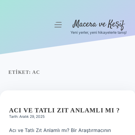
Macera ve Keşif
menüyü
aç
Yeni yerler, yeni hikayelerle tanış!
Anasayfa
Gizlilik Politikası
Yasal Uyarı
ETIKET:
AC
Hakkımızda
ACI VE TATLI ZIT ANLAMLI MI ?
Tarih: Aralık 29, 2025
Acı ve Tatlı Zıt Anlamlı mı? Bir Araştırmacının