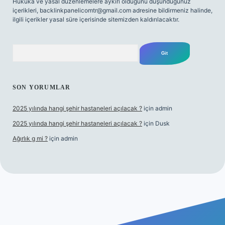
Hukuka ve yasal düzenlemelere aykırı olduğunu düşündüğünüz
içerikleri,
backlinkpanelicomtr@gmail.com
adresine bildirmeniz halinde,
ilgili içerikler yasal süre içerisinde sitemizden kaldırılacaktır.
Arama
SON YORUMLAR
2025 yılında hangi şehir hastaneleri açılacak ?
için
admin
2025 yılında hangi şehir hastaneleri açılacak ?
için
Dusk
Ağırlık g mi ?
için
admin
giriş
tulipbet giriş