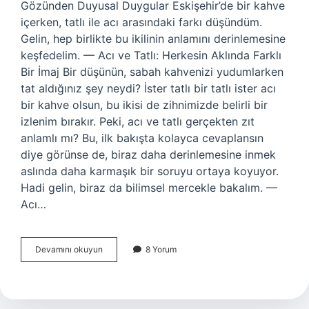
Gözünden Duyusal Duygular Eskişehir’de bir kahve
içerken, tatlı ile acı arasındaki farkı düşündüm.
Gelin, hep birlikte bu ikilinin anlamını derinlemesine
keşfedelim. — Acı ve Tatlı: Herkesin Aklında Farklı
Bir İmaj Bir düşünün, sabah kahvenizi yudumlarken
tat aldığınız şey neydi? İster tatlı bir tatlı ister acı
bir kahve olsun, bu ikisi de zihnimizde belirli bir
izlenim bırakır. Peki, acı ve tatlı gerçekten zıt
anlamlı mı? Bu, ilk bakışta kolayca cevaplansın
diye görünse de, biraz daha derinlemesine inmek
aslında daha karmaşık bir soruyu ortaya koyuyor.
Hadi gelin, biraz da bilimsel mercekle bakalım. —
Acı…
Acı
Devamını okuyun
8 Yorum
ve
tatlı
zıt
anlamlı